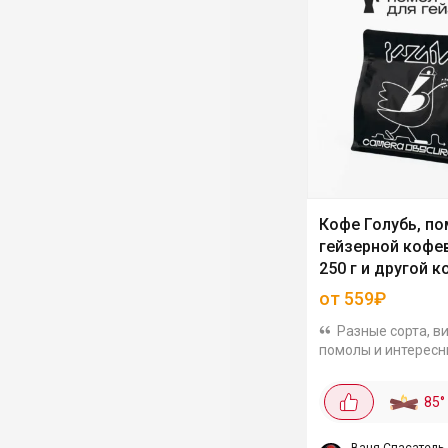
Кофе Голубь, по
гейзерной кофе
250 г и другой к
Camera Obscura
от 559₽
Разные сорта, в
помолы и интерес
сочетания кофе C
Obscura по хороши
85
°
Например, кофе Го
помол для гейзерн
кофеварки, 250 г 