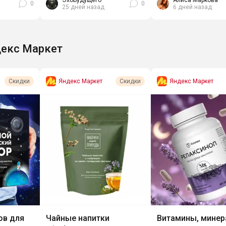
ЭхоБудущего
Алиса Маркова
0
0
25 дней назад
6 дней назад
екс Маркет
Яндекс Маркет
Яндекс Маркет
Скидки
Скидки
ов для
Чайные напитки
Витамины, минер