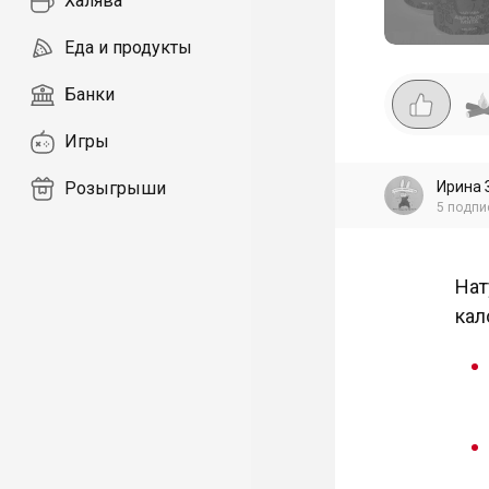
Халява
Еда и продукты
Банки
Игры
Ирина 
Розыгрыши
5
подпи
Нат
кал