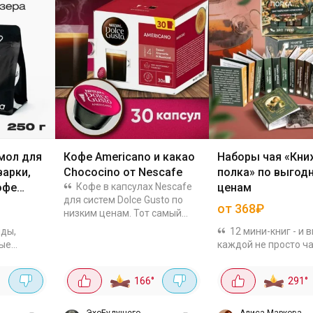
мол для
Кофе Americano и какао
Наборы чая «Кни
варки,
Chococino от Nescafe
полка» по выгод
офе
Кофе в капсулах Nescafe
ценам
для систем Dolce Gusto по
от 368₽
низким ценам. Тот самый
нескафе в капсулах
иды,
12 мини-книг - и 
Americano, 30 капсул за
ные
каждой не просто ча
1064р. Получается по 35 за
amera
цитаты из великих
порцию. Кофе средней
м ценам.
произведений. Тако
крепости из 100%...
166
°
291
°
лубь,
подарок точно не з
ой
на полке, а будет р
можно
удивлять. Забирай, п