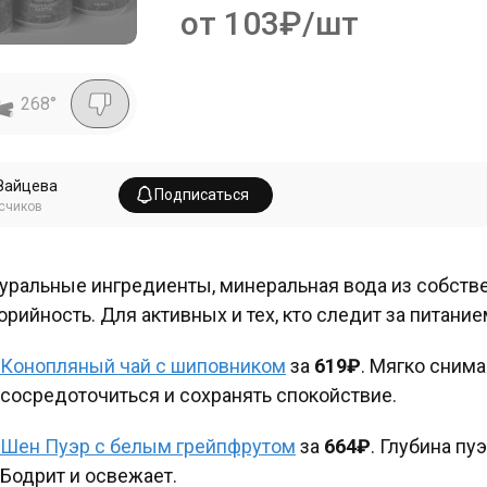
от 103₽/шт
268
°
Зайцева
Подписаться
счиков
уральные ингредиенты, минеральная вода из собств
орийность. Для активных и тех, кто следит за питание
Конопляный чай с шиповником
за
619₽
. Мягко сним
сосредоточиться и сохранять спокойствие.
Шен Пуэр с белым грейпфрутом
за
664₽
. Глубина пу
Бодрит и освежает.