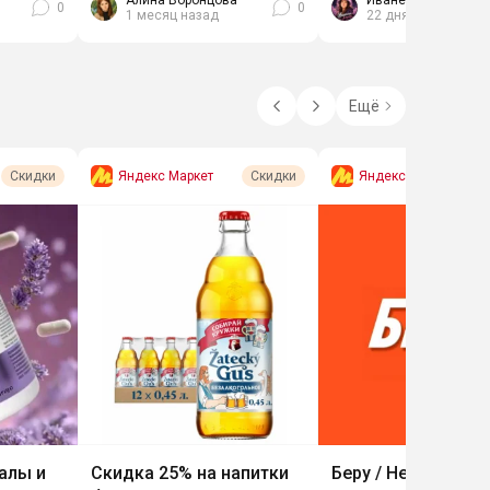
Алина Воронцова
Иванесса Летучая
0
0
1 месяц назад
22 дня назад
уже с...
Ещё
Яндекс Маркет
Яндекс Маркет
Скидки
Скидки
алы и
Скидка 25% на напитки
Беру / Не беру от 