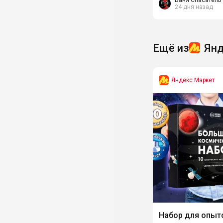
Ваня Спасатель
24 дня назад
взять за 559₽....
Ещё из
Янд
Яндекс Маркет
Набор для опыт