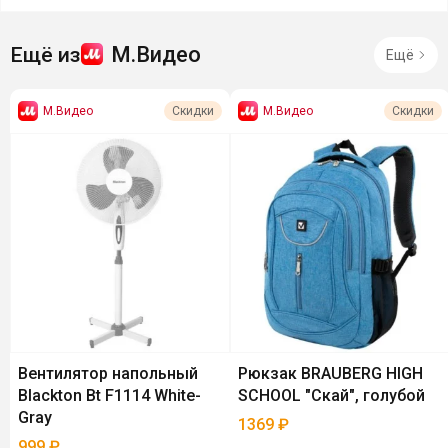
М.Видео
Ещё из
Ещё
М.Видео
М.Видео
Скидки
Скидки
Вентилятор напольный
Рюкзак BRAUBERG HIGH
Blackton Bt F1114 White-
SCHOOL "Скай", голубой
Gray
1369
₽
999
₽