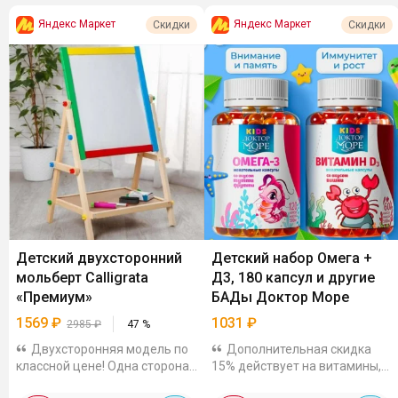
Яндекс Маркет
Яндекс Маркет
Скидки
Скидки
Детский двухсторонний
Детский набор Омега +
мольберт Calligrata
Д3, 180 капсул и другие
«Премиум»
БАДы Доктор Море
1569
₽
1031
₽
2985
₽
47
%
Двухсторонняя модель по
Дополнительная скидка
классной цене! Одна сторона
15% действует на витамины,
классическая меловая, другая
минералы и биологически