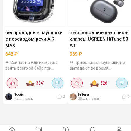
Беспроводные наушники
Беспроводные наушники-
с переводом речи AIR
клипсы UGREEN HiTune S3
MAX
Air
648
₽
969
₽
Сейчас на Али их можно
Прикольные наушники, не
взять всего за 648р при
выпадают во время
оплате через комбо-корзину и
активностей. Наушники-
с купоном на 72р. TWS-
клипсы с 12 мм драйверами,
334
°
526
°
наушники с Bluetooth 5.4 и
защитой IPX5, низкой
функцией синхронного
задержкой 0.08 с и Bluetooth
Noctis
Krilena
перевода речи.
6.0. До 8 часов
2
0
4 дня назад
23 дня назад
Поддерживают 144...
беспрерывного...