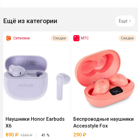
Ещё из категории
Ещё
Ситилинк
МТС
Скидки
Скидки
Наушники Honor Earbuds
Беспроводные наушники
X6
Accesstyle Fox
890
₽
290
₽
1500
₽
41
%