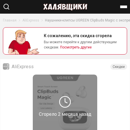
Найти
Главная
AliExpress
Наушники-клипсы UGREEN ClipBuds Magic с экспр
К сожалению, эта скидка сгорела
Вы можете перейти к другим действующим
скидкам.
Посмотреть другие
AliExpress
Скидки
Сгорело
2 месяца назад