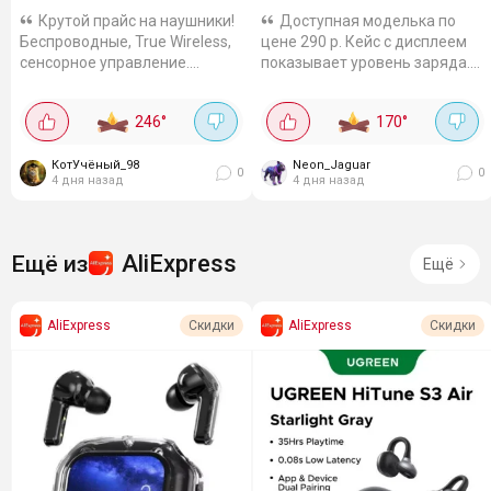
Крутой прайс на наушники!
Доступная моделька по
Беспроводные, True Wireless,
цене 290 р. Кейс с дисплеем
сенсорное управление.
показывает уровень заряда.
Защита IP54 - пота и дождя не
Bluetooth 5.1, радиус до 10 м.
боятся. Работают 9 часов, с
Работают до 5 часов,
246
°
170
°
чехлом 40 часов. 10-мм
частотный диапазон 20-20000
драйверы, частоты...
Гц, сопротивление 32 Ом,...
КотУчёный_98
Neon_Jaguar
0
0
4 дня назад
4 дня назад
AliExpress
Ещё из
Ещё
AliExpress
AliExpress
Скидки
Скидки