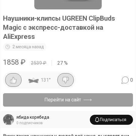
Наушники-клипсы UGREEN ClipBuds
Magic с экспресс-доставкой на
AliExpress
2 месяца назад
1858
₽
2539
₽
27
%
131
°
0
Перейти на сайт
ябида корябеда
Подписаться
0
подписчиков