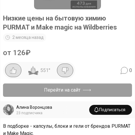
Низкие цены на бытовую химию
PURMAT и Make magic на Wildberries
2 месяца назад
от 126₽
551
°
0
Перейти на сайт
Алина Воронцова
Подписаться
23
подписчика
В подборке - капсулы, блоки и гели от брендов PURMAT
и Make Magic.