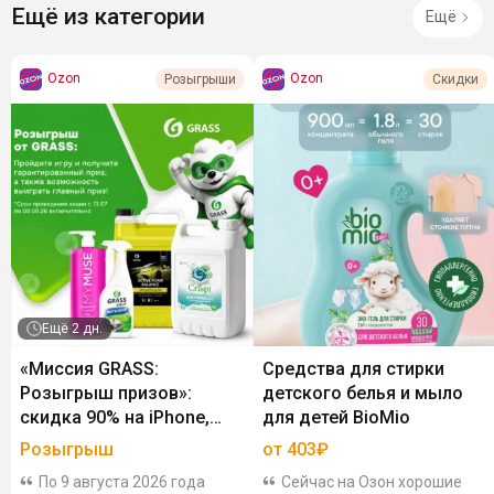
Ещё из категории
Ещё
Ozon
Ozon
Розыгрыши
Скидки
Ещё
2 дн.
«Миссия GRASS:
Средства для стирки
Розыгрыш призов»:
детского белья и мыло
скидка 90% на iPhone,
для детей BioMio
PlayStation 5, ноутбук
Розыгрыш
от 403₽
Apple за покупку товаров
По 9 августа 2026 года
Сейчас на Озон хорошие
GRASS