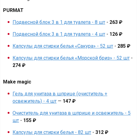
PURMAT
Подвесной блок 3 в 1 для туалета - 8 шт
-
263 ₽
Подвесной блок 3 в 1 для туалета - 4 шт
-
126 ₽
Капсулы для стирки белья «Сакура» - 52 шт
-
285 ₽
Капсулы для стирки белья «Морской бриз» - 52 шт
-
274 ₽
Make magic
Гель для унитаза в шприце (очиститель +
освежитель) - 4 шт
—
147 ₽
Очиститель для унитаза в шприце и освежитель - 5
шт
-
155 ₽
Капсулы для стирки белья - 82 шт
-
312 ₽