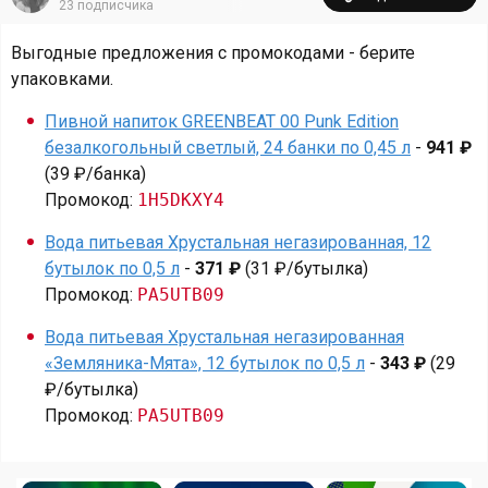
23
подписчика
Выгодные предложения с промокодами - берите
упаковками.
Пивной напиток GREENBEAT 00 Punk Edition
безалкогольный светлый, 24 банки по 0,45 л
-
941 ₽
(39 ₽/банка)
Промокод:
1H5DKXY4
Вода питьевая Хрустальная негазированная, 12
бутылок по 0,5 л
-
371 ₽
(31 ₽/бутылка)
Промокод:
PA5UTB09
Вода питьевая Хрустальная негазированная
«Земляника-Мята», 12 бутылок по 0,5 л
-
343 ₽
(29
₽/бутылка)
Промокод:
PA5UTB09