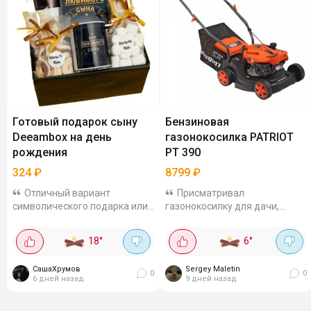
Готовый подарок сыну
Бензиновая
Deeambox на день
газонокосилка PATRIOT
рождения
PT 390
324
₽
8799
₽
Отличный вариант
Присматривал
символического подарка или
газонокосилку для дачи,
дополнения к основному.
нашёл PATRIOT PT 390 за 8799
Подойдет для дня рождения,
рублей. В наличии правда
18
°
6
°
юбилея, выпускного, начала
немного осталось. Двигатель
или окончания учебного года,
4-тактный, 2,5 л.с., работает на
СашаХрумов
Sergey Maletin
а также без...
АИ-92, масло заливается...
0
0
6 дней назад
9 дней назад