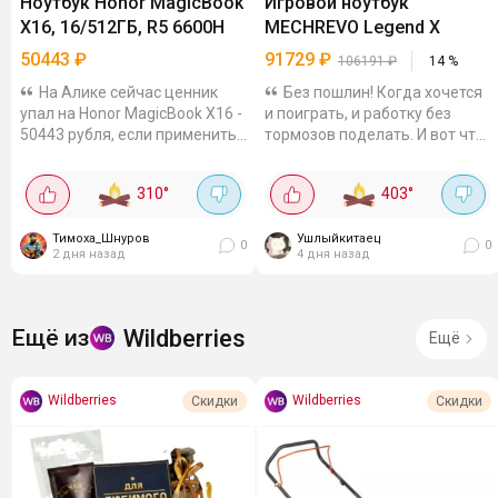
Ноутбук Honor MagicBook
Игровой ноутбук
X16, 16/512ГБ, R5 6600H
MECHREVO Legend X
50443
₽
91729
₽
106191
₽
14
%
На Алике сейчас ценник
Без пошлин! Когда хочется
упал на Honor MagicBook X16 -
и поиграть, и работку без
50443 рубля, если применить
тормозов поделать. И вот что
купон продавца. Тут 16
нашёл в этом варике:
дюймов, но рамки тонкие.
Процессор Intel Core i7-13700H
310
°
403
°
Картинка четкая, 1920 на
(16 ядер, до 5.3 ГГц)Один из
1200, плюс соотношение 16:10
самых мощных. Для...
- на...
Тимоха_Шнуров
Ушлыйкитаец
0
0
2 дня назад
4 дня назад
Wildberries
Ещё из
Ещё
Wildberries
Wildberries
Скидки
Скидки