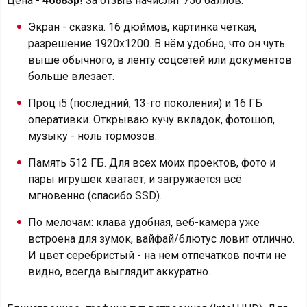
Цена -
46683р
! За отзыв начислят 750 баллов.
Экран - сказка. 16 дюймов, картинка чёткая,
разрешение 1920х1200. В нём удобно, что он чуть
выше обычного, в ленту соцсетей или документов
больше влезает.
Проц i5 (последний, 13-го поколения) и 16 ГБ
оперативки. Открываю кучу вкладок, фотошоп,
музыку - ноль тормозов.
Память 512 ГБ. Для всех моих проектов, фото и
пары игрушек хватает, и загружается всё
мгновенно (спасибо SSD).
По мелочам: клава удобная, веб-камера уже
встроена для зумок, вайфай/блютус ловит отлично.
И цвет серебристый - на нём отпечатков почти не
видно, всегда выглядит аккуратно.