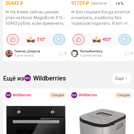
50443
₽
91729
₽
106191
₽
14
%
На Алике сейчас ценник
Без пошлин! Когда хочется
упал на Honor MagicBook X16 -
и поиграть, и работку без
50443 рубля, если применить
тормозов поделать. И вот что
купон продавца. Тут 16
нашёл в этом варике:
дюймов, но рамки тонкие.
Процессор Intel Core i7-13700H
310
°
403
°
Картинка четкая, 1920 на
(16 ядер, до 5.3 ГГц)Один из
1200, плюс соотношение 16:10
самых мощных. Для...
- на...
Тимоха_Шнуров
Ушлыйкитаец
0
0
3 дня назад
5 дней назад
Wildberries
Ещё из
Ещё
Wildberries
Wildberries
Скидки
Скидки