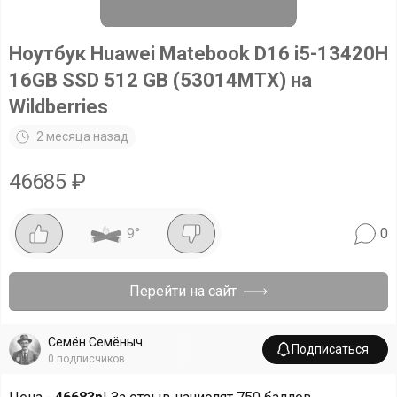
Ноутбук Huawei Matebook D16 i5-13420H
16GB SSD 512 GB (53014MTX) на
Wildberries
2 месяца назад
46685
₽
9
°
0
Перейти на сайт
Семён Семёныч
Подписаться
0
подписчиков