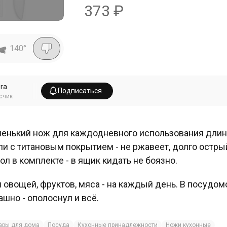
373
₽
140
°
era
Подписаться
счик
енький нож для каждодневного использования длино
ли с титановым покрытием - не ржавеет, долго острый
ол в комплекте - в ящик кидать не боязно.
 овощей, фруктов, мяса - на каждый день. В посудомо
ашно - ополоснул и всё.
ары для дома
Посуда
Кухонные принадлежности
Ножи кухонные