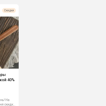
Скидки
ары
кой 40%
онь! На
ня скидка