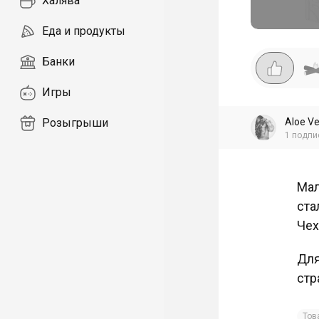
Халява
Еда и продукты
Банки
Игры
Aloe V
Розыгрыши
1
подпи
Мал
ста
Чех
Для
стр
Тов