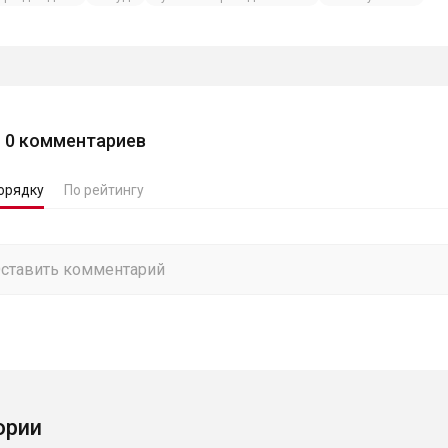
0
комментариев
орядку
По рейтингу
ории