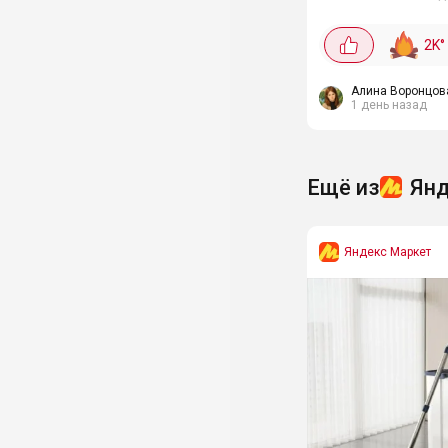
40% по секретному
промокоду 🔪 Лине
2K
°
эксклюзивная для 
другие модели. Про
других магазинах та
Алина Воронцов
1 день назад
Ещё из
Янд
Яндекс Маркет