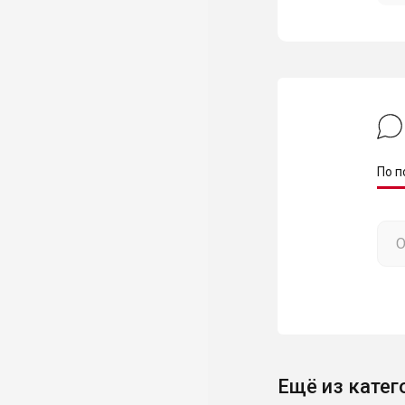
По п
Ещё из катег