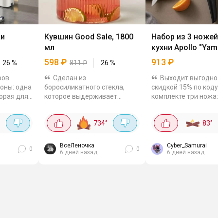
ки
Кувшин Good Sale, 1800
Набор из 3 ножей
мл
кухни Apollo "Yam
598
₽
913
₽
26
%
811
₽
26
%
ров
Сделан из
Выходит выгодно
зоны: одна
боросиликатного стекла,
скидкой 15% по коду
торая для
которое выдерживает
комплекте три ножа:
перепады температур от −20
овощной (9,5 см),
ине до
до +150 градусов. Можно
универсальный (12 с
°
734
°
83
°
заливать кипяток, ставить в
кухонный (14,5 см). 
 360
холодильник и не бояться,
керамики - не ржаве
что...
вступают в...
ВсеЛеночка
Cyber_Samurai
0
0
6 дней назад
6 дней назад