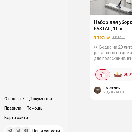
Набор для убор
FASTAR, 10 л
1132
₽
1540
₽
Ведро на 20 лит
разделено на две 
для полоскания, в
отжима. Рукоятка
регулируется по дл
209
135 см, насадка
поворачивается на
градусов -...
ЗаБоРчИк
2 дня назад
О проекте
Документы
Правила
Помощь
Карта сайта
Наши соцсети