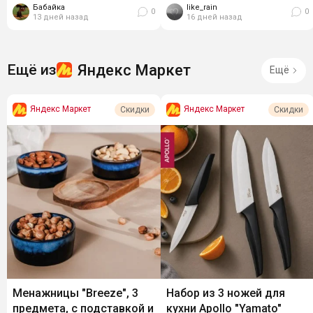
Бабайка
like_rain
см
0
0
13 дней назад
16 дней назад
Яндекс Маркет
Ещё из
Ещё
Яндекс Маркет
Яндекс Маркет
Скидки
Скидки
Менажницы "Breeze", 3
Набор из 3 ножей для
предмета, с подставкой и
кухни Apollo "Yamato"