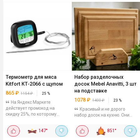
Термометр для мяса
Набор разделочных
Kitfort КТ-2066 с щупом
досок Mebel Anavitti, 3 шт
на подставке
865
₽
1154
₽
25
%
1078
₽
1400
₽
23
%
На Яндекс Маркете
действует промокод на
Красивый и не дорого
скидку 25%, по которому
набор досок на кухню. Они
термометр для мяса от Kitfort
изготовлены из натуральной
с щупом можно приобрести за
карельской берёзы,
147
°
851
°
865₽. Термощуп на шнуре,
обработаны маслом. Размеры:
позволяет измерять...
32×21,5 см 29×19,5 см 24×17,5