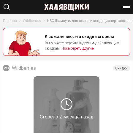
Найти
Главная
Wildberries
NSC Шампунь для волос и кондиционер восстан
К сожалению, эта скидка сгорела
Вы можете перейти к другим действующим
скидкам.
Посмотреть другие
Wildberries
Скидки
Сгорело
2 месяца назад