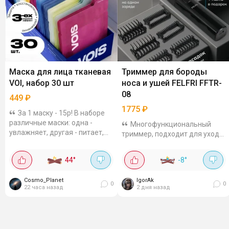
Маска для лица тканевая
Триммер для бороды
VOI, набор 30 шт
носа и ушей FELFRI FFTR-
08
449
₽
1775
₽
За 1 маску - 15р! В наборе
различные маски: одна -
Многофункциональный
увлажняет, другая - питает,
триммер, подходит для ухода
третья - как скорая помощь
за бородой, усами и волосами
для тусклой кожи. Я, если
в носу. Лезвие плавающее, 9
44
°
-8
°
честно, фанат всего, что с
сменных насадок, степень
гиалуронкой и...
влагозащиты IPX6 (можно
Cosmo_Planet
IgorAk
промывать...
0
0
22 часа назад
2 дня назад