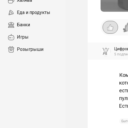
Халява
Еда и продукты
Банки
Игры
Цифро
Розыгрыши
5
подпи
Ком
кот
ест
пул
Ест
Быт