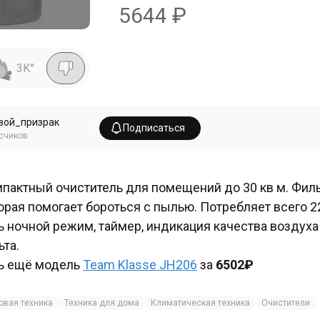
5644
₽
3K
°
вой_призрак
Подписаться
счиков
пактный очиститель для помещений до 30 кв м. Фильт
орая помогает бороться с пылью. Потребляет всего 22 
ь ночной режим, таймер, индикация качества воздуха
ьта.
ь ещё модель
Team Klasse JH206
за
6502₽
овая техника
Техника для дома
Климатическая техника
Очистители