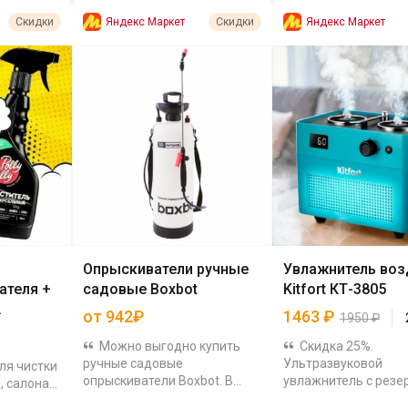
Яндекс Маркет
Яндекс Маркет
Скидки
Скидки
Опрыскиватели ручные
Увлажнитель воз
ателя +
садовые Boxbot
Kitfort КТ-3805
от 942₽
1463
₽
1950
₽
Можно выгодно купить
Скидка 25%.
ручные садовые
Ультразвуковой
ля чистки
опрыскиватели Boxbot. В
увлажнитель с резе
, салона
подборке модели на 8 и 10
1.3 л и встроенным
итель