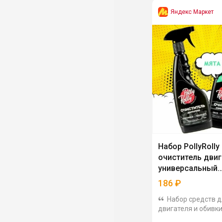
Яндекс Маркет
Набор PollyRolly
очиститель двиг
универсальный
очиститель
186
₽
Набор средств д
двигателя и обивки
автомобиля. Очист