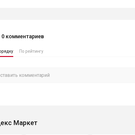
0
комментариев
орядку
По рейтингу
екс Маркет