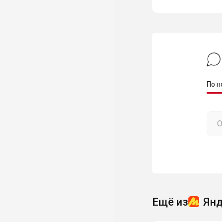
По п
Ещё из
Янд