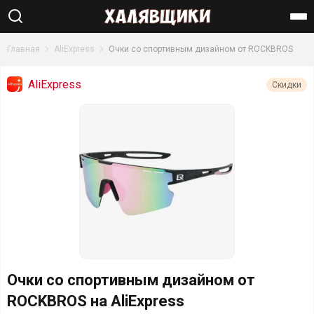
Найти
Главная
AliExpress
Очки со спортивным дизайном от ROCKBROS
AliExpress
Скидки
Очки со спортивным дизайном от
ROCKBROS на AliExpress