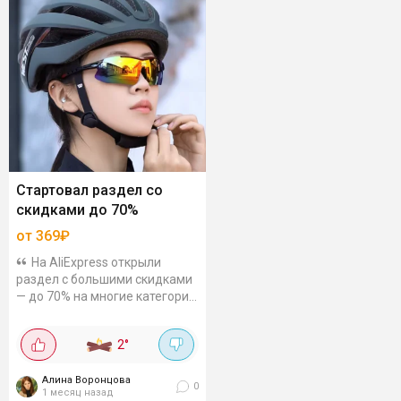
Cтартовал раздел со
скидками до 70%
от 369₽
На AliExpress открыли
раздел с большими скидками
— до 70% на многие категории.
Показали несколько
примеров, но лучше заглянуть
2
°
в каталог — там выбор
огромный. Смотреть...
Алина Воронцова
0
1 месяц назад