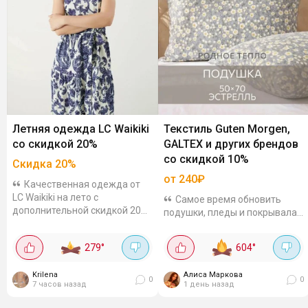
Летняя одежда LC Waikiki
Текстиль Guten Morgen,
со скидкой 20%
GALTEX и других брендов
со скидкой 10%
Скидка
20
%
от 240₽
Качественная одежда от
LC Waikiki на лето с
Самое время обновить
дополнительной скидкой 20%
подушки, пледы и покрывала.
по коду. Есть одежда для всей
На Яндекс Маркете собрала
семьи. Например, платье из
подборку текстиля по
279
°
604
°
вискозы можно заказать
отличным ценам - для
всего за 762₽. Выбор...
спальни, гостиной и детской.
Krilena
Алиса Маркова
Есть...
0
0
7 часов назад
1 день назад