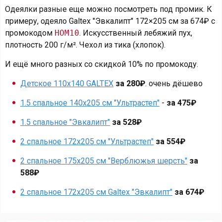
Одеялки разные еще можно посмотреть под промик. К
примеру, одеяло Galtex "Эвкалипт" 172×205 см за 674₽ с
промокодом
HOM10
. Искусственный лебяжий пух,
плотность 200 г/м². Чехол из тика (хлопок).
И ещё много разных со скидкой 10% по промокоду.
Детское 110х140 GALTEX
за 280₽
. очень дёшево
1.5 спальное 140х205 см "Ультрастеп"
-
за 475₽
1.5 спальное "Эвкалипт"
за 528₽
2 спальное 172х205 см "Ультрастеп"
за 554₽
2 спальное 175х205 см "Верблюжья шерсть"
за
588₽
2 спальное 172х205 см Galtex "Эвкалипт"
за 674₽