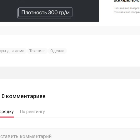
ары для дома
Текстиль
Одеяла
0
комментариев
орядку
По рейтингу