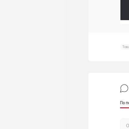
Тов
По п