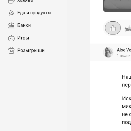
Халява
Еда и продукты
Банки
Игры
Aloe V
Розыгрыши
1
подпи
Наш
пер
Иск
мик
не 
под