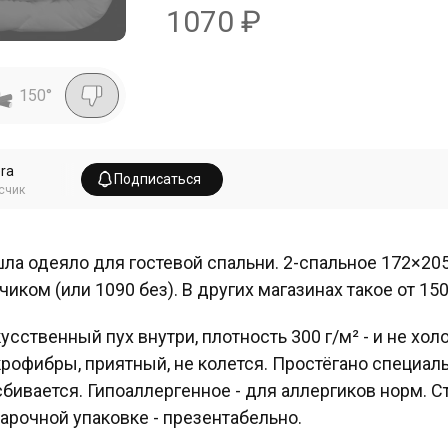
1070
₽
150
°
era
Подписаться
счик
ла одеяло для гостевой спальни. 2-спальное 172×205
чиком (или 1090 без). В других магазинах такое от 15
усственный пух внутри, плотность 300 г/м² - и не холо
рофибры, приятный, не колется. Простёгано специал
сбивается. Гипоаллергенное - для аллергиков норм. 
арочной упаковке - презентабельно.