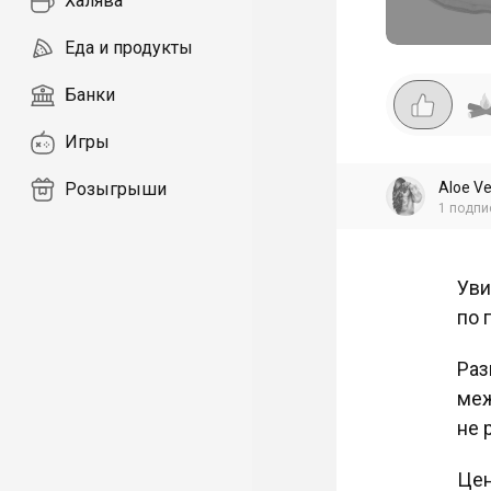
Халява
Еда и продукты
Банки
Игры
Aloe V
Розыгрыши
1
подпи
Уви
по 
Раз
меж
не 
Цен