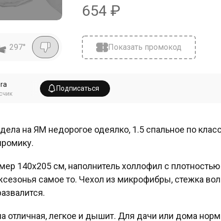
654
₽
297
°
Показать промокод
era
Подписаться
счик
дела на ЯМ недорогое одеялко, 1.5 спальное по клас
промику.
мер 140х205 см, наполнитель холлофил с плотностью 1
сезонья самое то. Чехол из микрофибры, стежка волн
развалится.
а отличная, легкое и дышит. Для дачи или дома норм