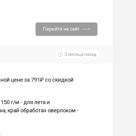
Перейти на сайт
2 месяца назад
сной цене за 791₽ со скидкой
50 г/м - для лета и
а, край обработан оверлоком -
.