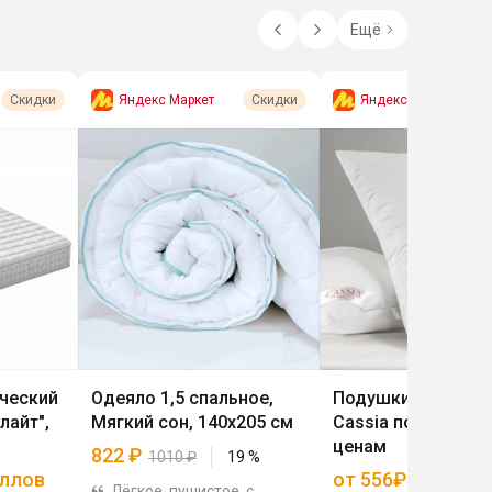
Ещё
Яндекс Маркет
Яндекс Маркет
Скидки
Скидки
ческий
Одеяло 1,5 спальное,
Подушки и одеяла
лайт",
Мягкий сон, 140х205 см
Cassia по выгодн
ценам
822
₽
1010
₽
19
%
аллов
от 556₽
Лёгкое, пушистое, с