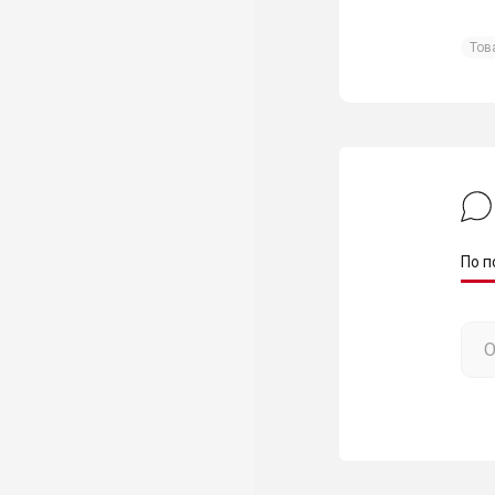
Тов
По п