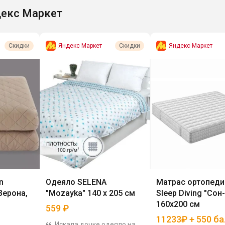
екс Маркет
Яндекс Маркет
Яндекс Маркет
Скидки
Скидки
n
Одеяло SELENA
Матрас ортопеди
Верона,
"Mozayka" 140 х 205 см
Sleep Diving "Сон-
160x200 см
559
₽
11233₽ + 550 б
Искала дочке одеяло на