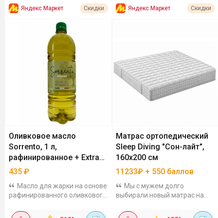
Яндекс Маркет
Яндекс Маркет
Скидки
Скидки
Оливковое масло
Матрас ортопедический
Sorrento, 1 л,
Sleep Diving "Сон-лайт",
рафинированное + Extra
160x200 см
Virgin
435
₽
11233₽ + 550 баллов
Масло для жарки на основе
Мы с мужем долго
рафинированного оливкового
выбирали новый матрас на
масла с добавлением
нашу двуспалку (160 на 200).
нерафинированного Extra
Наткнулась на эту модель