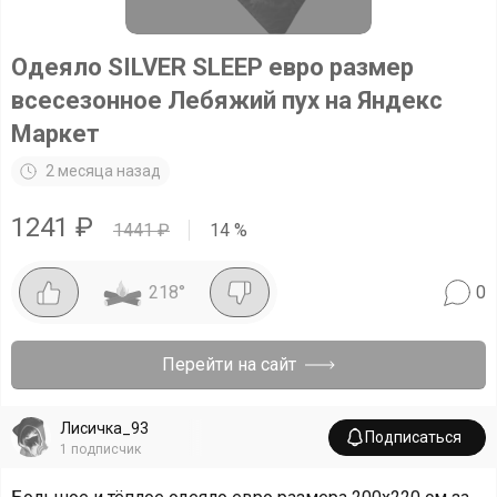
Одеяло SILVER SLEEP евро размер
всесезонное Лебяжий пух на Яндекс
Маркет
2 месяца назад
1241
₽
1441
₽
14
%
218
°
0
Перейти на сайт
Лисичка_93
Подписаться
1
подписчик