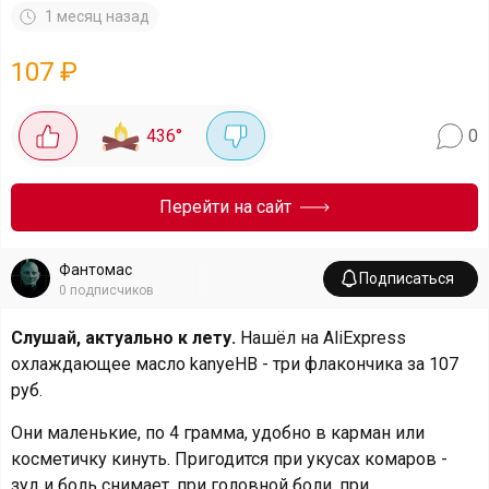
1 месяц назад
107
₽
436
°
0
Перейти на сайт
Фантомас
Подписаться
0
подписчиков
Слушай, актуально к лету.
Нашёл на AliExpress
охлаждающее масло kanyeHB - три флакончика за 107
руб.
Они маленькие, по 4 грамма, удобно в карман или
косметичку кинуть. Пригодится при укусах комаров -
зуд и боль снимает, при головной боли, при