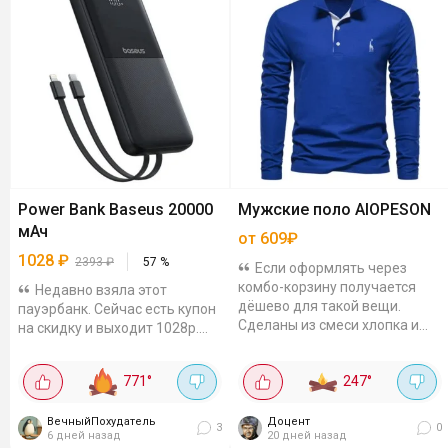
Power Bank Baseus 20000
Мужские поло AIOPESON
мАч
от 609₽
1028
₽
2393
₽
57
%
Если оформлять через
комбо-корзину получается
Недавно взяла этот
дёшево для такой вещи.
пауэрбанк. Сейчас есть купон
Сделаны из смеси хлопка и
на скидку и выходит 1028р.
полиэстера, так что и приятно
Считаю, это очень достойная
к телу, и не мнутся сильно,
цена! Кстати, пришёл он
771
°
247
°
рукав...
буквально через неделю
после заказа. Мне...
ВечныйПохудатель
Доцент
3
0
6 дней назад
20 дней назад