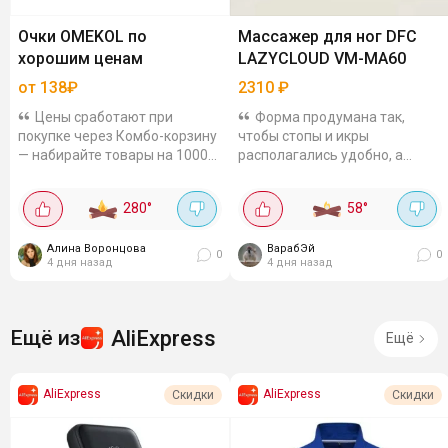
Очки OMEKOL по
Массажер для ног DFC
хорошим ценам
LAZYCLOUD VM-MA60
от 138₽
2310
₽
Цены сработают при
Форма продумана так,
покупке через Комбо-корзину
чтобы стопы и икры
— набирайте товары на 1000₽
располагались удобно, а
и больше. Больше товаров в
вибрация мягко
магазине OMEKOL.
прорабатывала мышцы,
280
°
58
°
Двухслойные
разгоняла кровь и снимала
противотуманные лыжные
тяжесть. На панели
очки — 929₽ ...
Алина Воронцова
управления можно...
ВарабЭй
0
0
4 дня назад
4 дня назад
AliExpress
Ещё из
Ещё
AliExpress
AliExpress
Скидки
Скидки