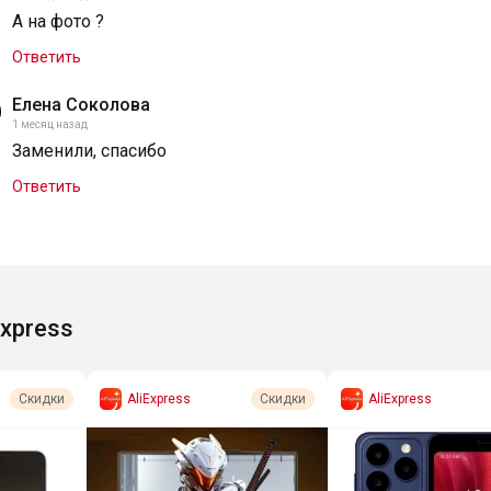
А на фото ?
Ответить
Елена Соколова
1 месяц назад
Заменили, спасибо
Ответить
Express
AliExpress
AliExpress
Скидки
Скидки