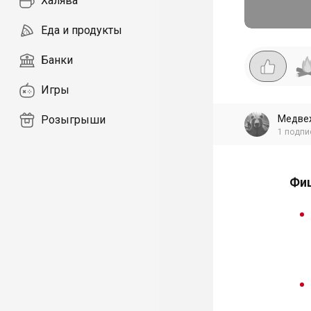
Халява
Еда и продукты
Банки
Игры
Медве
Розыгрыши
1
подпи
Фиш