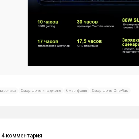
ктроника
Смартфоны и гаджеты
Смартфоны
Смартфоны OnePlus
4
комментария