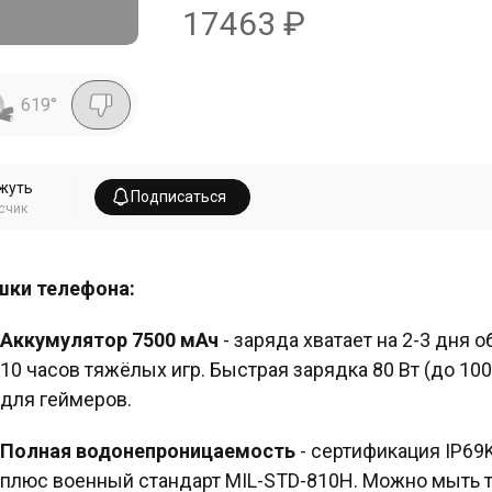
17463
₽
619
°
жуть
Подписаться
счик
ки телефона:
Аккумулятор 7500 мАч
- заряда хватает на 2-3 дня 
10 часов тяжёлых игр. Быстрая зарядка 80 Вт (до 100
для геймеров.
Полная водонепроницаемость
- сертификация IP69K
плюс военный стандарт MIL-STD-810H. Можно мыть т