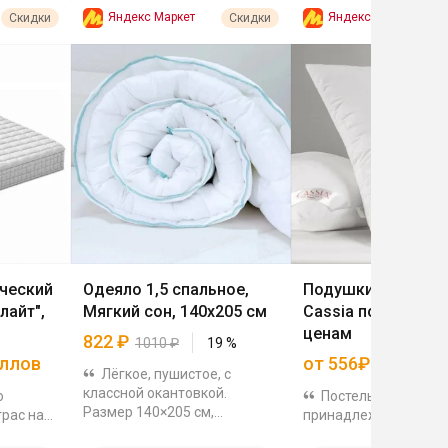
Яндекс Маркет
Яндекс Маркет
Скидки
Скидки
ческий
Одеяло 1,5 спальное,
Подушки и одеяла
лайт",
Мягкий сон, 140х205 см
Cassia по выгодн
ценам
822
₽
1010
₽
19
%
аллов
от 556₽
Лёгкое, пушистое, с
классной окантовкой.
о
Постельные
Размер 140×205 см,
рас на
принадлежности Cass
наполнитель 150 г/м², почти
 на 200).
гипоаллергенных