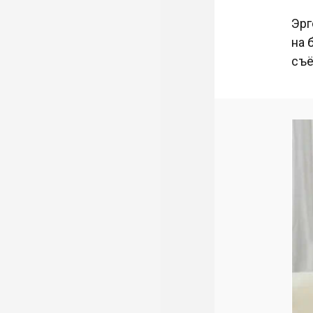
Эрг
на 
съё