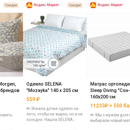
Яндекс Маркет
Яндекс Маркет
Скидки
Скидки
Morgen,
Одеяло SELENA
Матрас ортопеди
 брендов
"Mozayka" 140 х 205 см
Sleep Diving "Сон-
160x200 см
559
₽
11233₽ + 550 б
Искала дочке одеяло на
лето, чтобы не жарко, но и не
новить
Мы с мужем долг
холодно. Нашла SELENA
выбирали новый мат
Mozayka 140×205 см. Цена
екс
нашу двуспалку (160