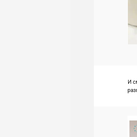
И с
раз