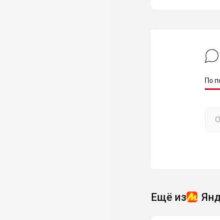
По п
Ещё из
Янд