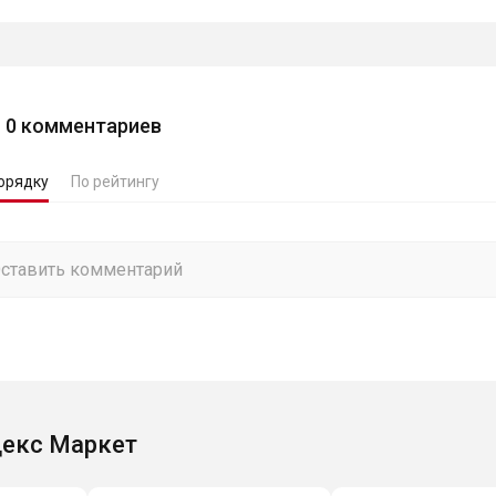
0
комментариев
орядку
По рейтингу
екс Маркет