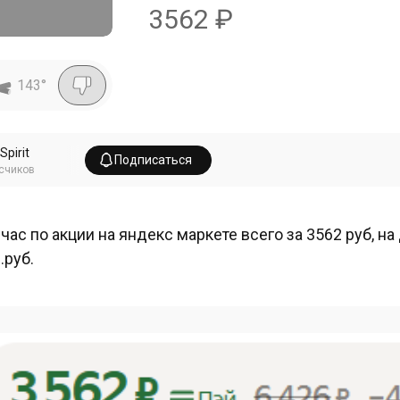
3562
₽
143
°
Spirit
Подписаться
счиков
час по акции на яндекс маркете всего за 3562 руб, на
.руб.