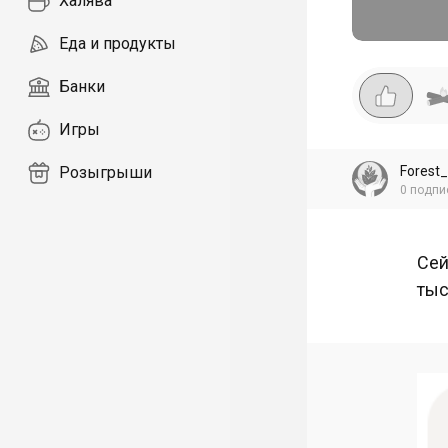
Халява
Еда и продукты
Банки
Игры
Forest_
Розыгрыши
0
подпи
Сей
тыс