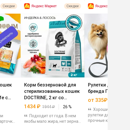
Яндекс Маркет
Яндекс Маркет
Скидки
Скидки
кошек
Корм беззерновой для
Рулетки для собак
стерилизованных кошек
бренда Пижон
fe с
DOCTRINE, 2 кг со
от 335₽
, 50 гр
вкусом индейки и
1434
₽
1944
₽
26
%
Хорошие цены на 3
лосося
рулетки для собак. У 
ли
Подходит от года. В нем
прочные карабины, х
арточке.
якобы мало жира, нет зерна,
отзывы. Дизайн и фо
а клюква в составе помогает