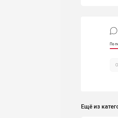
По п
Ещё из катег