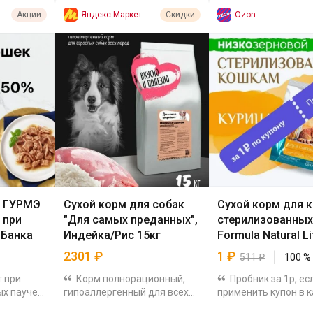
Яндекс Маркет
Ozon
Акции
Скидки
к ГУРМЭ
Сухой корм для собак
Сухой корм для 
 при
"Для самых преданных",
стерилизованных
-Банка
Индейка/Рис 15кг
Formula Natural Li
курицей, Бразилия
2301
₽
1
₽
511
₽
100
%
т при
Корм полнорационный,
Пробник за 1р, ес
ых паучей
гипоаллергенный для всех
применить купон в к
офлайн и
пород собак. Легко
Поддерживает