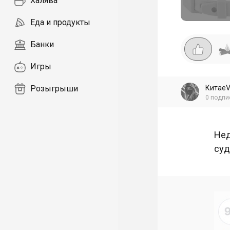
Халява
Еда и продукты
Банки
Игры
Китае
Розыгрыши
0
подпи
Нед
суд