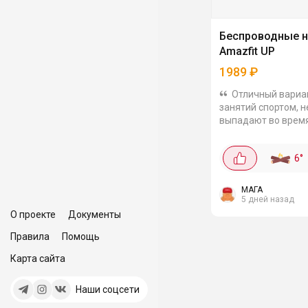
Беспроводные 
Amazfit UP
1989
₽
Отличный вариа
занятий спортом, н
выпадают во врем
тренировки и
синхронизируются
6
°
часами. Защита от
IP54, Bluetooth 5.3,
шумоподавление и.
МАГА
5 дней назад
О проекте
Документы
Правила
Помощь
Карта сайта
Наши соцсети