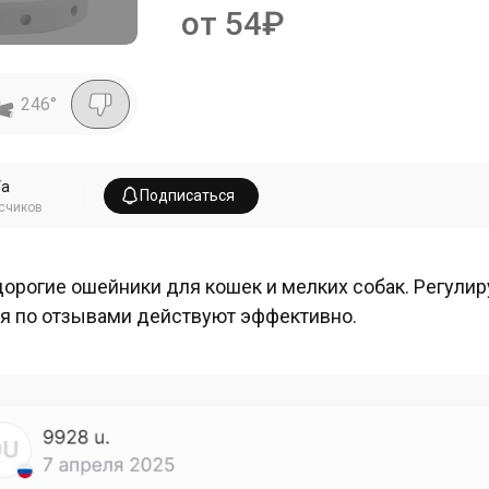
от 54₽
246
°
Va
Подписаться
счиков
орогие ошейники для кошек и мелких собак. Регулир
я по отзывами действуют эффективно.