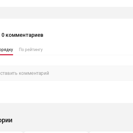
0
комментариев
орядку
По рейтингу
ории