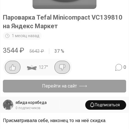
Пароварка Tefal Minicompact VC139810
на Яндекс Маркет
1 месяц назад
3544
₽
5642
₽
37
%
127
°
0
Перейти на сайт
ябида корябеда
Подписаться
0
подписчиков
Присматривала себе, наконец то на неё скидка.