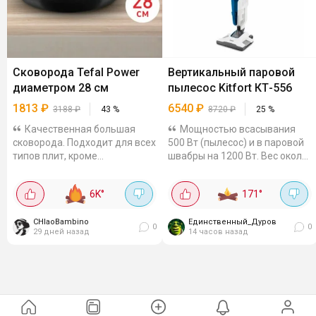
Сковорода Tefal Power
Вертикальный паровой
диаметром 28 см
пылесос Kitfort КТ-556
1813
₽
6540
₽
3188
₽
43
%
8720
₽
25
%
Качественная большая
Мощностью всасывания
сковорода. Подходит для всех
500 Вт (пылесос) и в паровой
типов плит, кроме
швабры на 1200 Вт. Вес около
индукционных. Имеет
6 кг. Съёмный контейнер для
антипригарное покрытие, еда
мусора объёмом 1.25 л, в
6K
°
171
°
не будет пригорать и
комплекте тряпка и рамка для
прилипать, нужно всего...
мытья пола.
CHIaoBambino
Единственный_Дуров
0
0
29 дней назад
14 часов назад