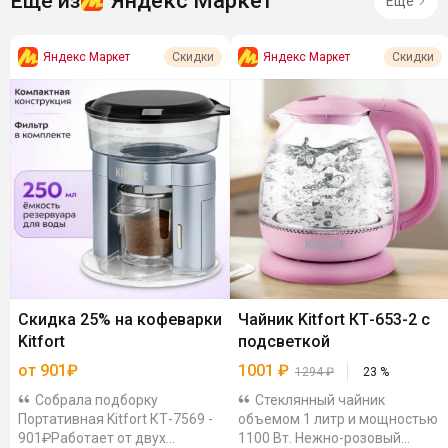
Яндекс Маркет
Ещё из
Ещё
Яндекс Маркет
Яндекс Маркет
Скидки
Скидки
Скидка 25% на кофеварки
Чайник Kitfort КТ-653-2 с
Kitfort
подсветкой
от 901₽
1001
₽
1294
₽
23
%
Собрала подборку
Стеклянный чайник
Портативная Kitfort КТ-7569 -
объемом 1 литр и мощностью
901₽Работает от двух
1100 Вт. Нежно-розовый