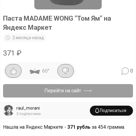
Паста MADAME WONG "Том Ям" на
Яндекс Маркет
2 месяца назад
371
₽
60
°
0
Перейти на сайт
raul_morani
Подписаться
3
подписчика
Нашла на Яндекс Маркете -
371 рубль
за 454 грамма.