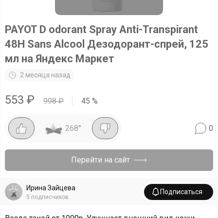
PAYOT D odorant Spray Anti-Transpirant
48H Sans Alcool Дезодорант-спрей, 125
мл на Яндекс Маркет
2 месяца назад
553
₽
998
₽
45
%
268
°
0
Перейти на сайт
Ирина Зайцева
Подписаться
5
подписчиков