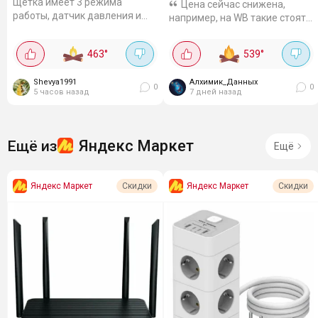
Щётка имеет 3 режима
Цена сейчас снижена,
работы, датчик давления и
например, на WB такие стоят
защиту IPX7, делает чистку
2026 р. В упаковке 50 штук
более эффективной и
трёх цветов и вкусов: банан,
463
°
539
°
безопасной.
клубника, бабл гам. Из
Антибактериальная щетина
натурального латекса, с
DuPont, есть...
Shevya1991
Алхимик_Данных
силиконовой...
0
0
5 часов назад
7 дней назад
Яндекс Маркет
Ещё из
Ещё
Яндекс Маркет
Яндекс Маркет
Скидки
Скидки