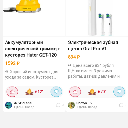
Аккумуляторный
Электрическая зубная
электрический триммер-
щетка Oral Pro V1
кусторез Huter GET-120
834
₽
1592
₽
Цена всего 834 рубля.
Щётка имеет 3 режима
Хороший инструмент для
работы, датчик давления и
ухода за садом. Кусторез
защиту IPX7, делает чистку
работает от аккумулятора
более эффективной и
ёмкостью 1.5 Ач, имеет 2
612
°
670
°
безопасной.
сменных ножа для ухода за
Антибактериальная щетина
травой и кустами, стрижёт
УмЪНеГоре
DuPont, есть...
Shevya1991
кусты диаметром...
0
0
1 день назад
1 день назад