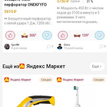
5750
₽
7299
₽
21
%
перфоратор ONEKFYFD
Мощность 450 Вт с числом
3610
₽
ходов до 3100 в минуту и 3
режимами. У него
Бесщеточный перфоратор
металлическая подошва,
с силой удара 1 Дж, 1200 об/
скобовидная рукоятка с
мин, 4800 уд/мин и SDS-
резиновыми вставками, сдув
патроном. В комплекте идут 2
306
°
109
°
опилок Лобзик режет и...
аккумулятора и зарядное
устройство, а также он
IgorAk
Guru
совместим с...
0
0
4 дня назад
10 дней назад
Яндекс Маркет
Ещё из
Ещё
Яндекс Маркет
Яндекс Маркет
Скидки
Скидки