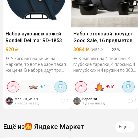
Набор кухонных ножей
Набор столовой посуды
Rondell Del mar RD-1853
Good Sale, 16 предметов
920
₽
3084
₽
3958
₽
22
%
У кого нет наличия на
Комплект на 4 персоны: 4
маркете, то вот на озон такая
глубокие тарелки, 4 плоских, 4
же цена. В наборе идут три
неглубоких и 4 кружки по 300
самых нужных ножа
мл. Вместительные салатники
(поварской, универсальный,
универсального размера
-6
°
995
°
нож для овощей) + классная
тоже входят в набор.
разделочная...
Керамика с...
Малыш_из90х
ВарабЭй
0
0
7 часов назад
1 день назад
Яндекс Маркет
Ещё из
Ещё