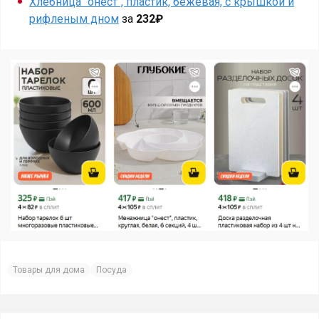
Хлебница "онест", пластик, бежевая, с крышкой и
рифленым дном
за
232₽
Товары для дома
Посуда