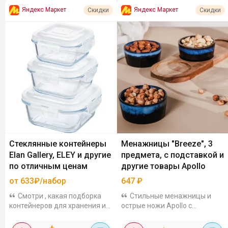
Яндекс Маркет
Яндекс Маркет
Скидки
Скидки
Стеклянные контейнеры
Менажницы "Breeze", 3
Elan Gallery, ELEY и другие
предмета, с подставкой и
по отличным ценам
другие товары Apollo
от 633₽/набор
647
₽
Смотри , какая подборка
Стильные менажницы и
контейнеров для хранения из
острые ножи Apollo с
стекла с Яндекс Маркет.
дополнительной скидкой 15%.
Удобно, что их можно
Так менажницы "Breeze", 3