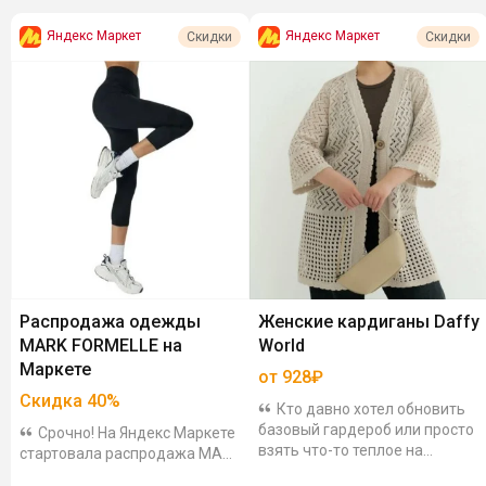
Яндекс Маркет
Яндекс Маркет
Скидки
Скидки
Распродажа одежды
Женские кардиганы Daffy
MARK FORMELLE на
World
Маркете
от 928₽
Скидка
40
%
Кто давно хотел обновить
базовый гардероб или просто
Срочно! На Яндекс Маркете
взять что-то теплое на
стартовала распродажа MARK
прохладные летние вечера, то
FORMELLE со скидкой 40%!