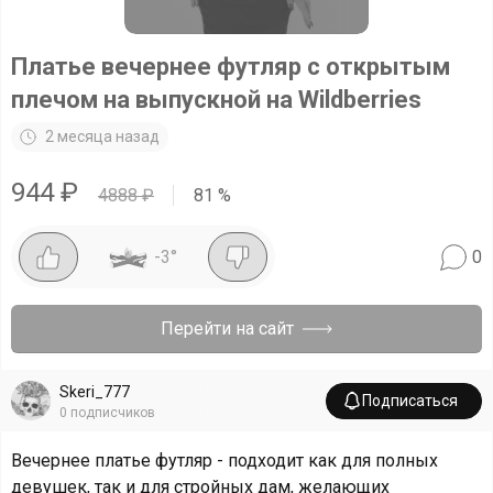
Платье вечернее футляр с открытым
плечом на выпускной на Wildberries
2 месяца назад
944
₽
4888
₽
81
%
-3
°
0
Перейти на сайт
Skeri_777
Подписаться
0
подписчиков
Вечернее платье футляр - подходит как для полных
девушек, так и для стройных дам, желающих