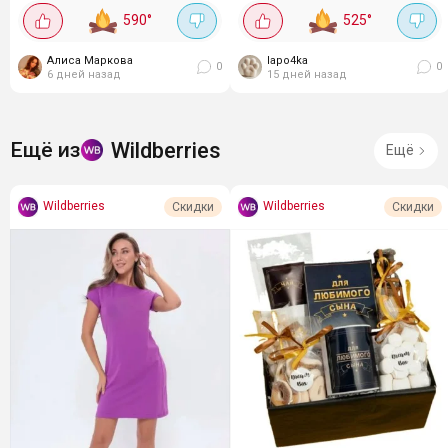
оставлю подборку мягких
Промокод действует по
590
°
525
°
кардиганов в нежных
подписке на магазин. Обычно
оттенках:...
такие предложения долго не
Алиса Маркова
lapo4ka
живут - либо...
0
0
6 дней назад
15 дней назад
Wildberries
Ещё из
Ещё
Wildberries
Wildberries
Скидки
Скидки