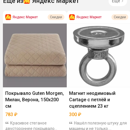
Яндекс Маркет
Ещё из
Ещё
Яндекс Маркет
Яндекс Маркет
Скидки
Скидки
Покрывало Guten Morgen,
Магнит неодимовый
Милан, Верона, 150х200
Cartage с петлёй и
см
сцеплением 23 кг
783
₽
300
₽
Красивое стеганое
Нашёл полезную штуку для
двустороннее покрывало
машины и не только.