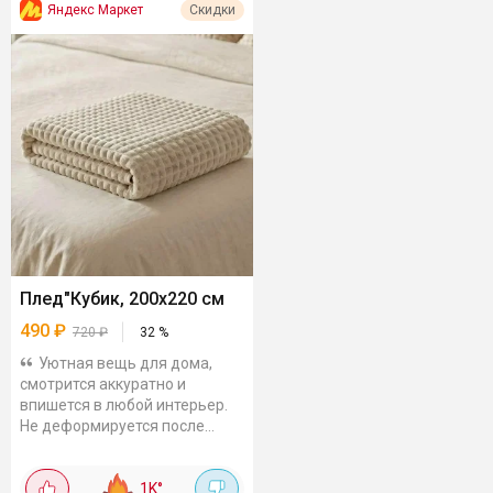
Яндекс Маркет
Скидки
Плед"Кубик, 200x220 см
490
₽
720
₽
32
%
Уютная вещь для дома,
смотрится аккуратно и
впишется в любой интерьер.
Не деформируется после
стирки, не теряет цвет.
Рисунок нейтральный,
1K
°
подойдёт под любой...