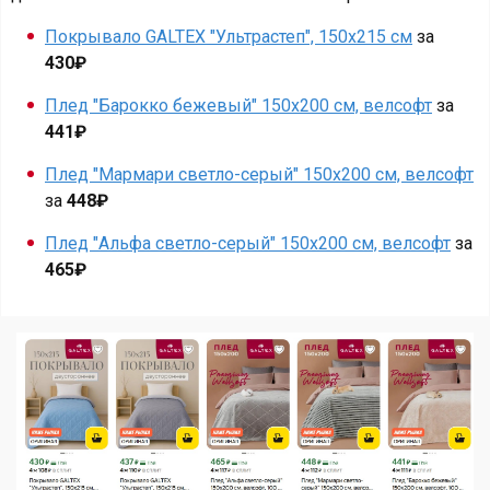
Покрывало GALTEX "Ультрастеп", 150x215 см
за
430₽
Плед "Барокко бежевый" 150x200 см, велсофт
за
441₽
Плед "Мармари светло-серый" 150x200 см, велсофт
за
448₽
Плед "Альфа светло-серый" 150x200 см, велсофт
за
465₽