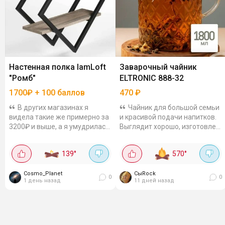
Настенная полка IamLoft
Заварочный чайник
"Ромб"
ELTRONIC 888-32
1700₽ + 100 баллов
470
₽
В других магазинах я
Чайник для большой семьи
видела такие же примерно за
и красивой подачи напитков.
3200₽ и выше, а я умудрилась
Выглядит хорошо, изготовлен
урвать её за 1700₽ (это у меня
из термостойкого стекла,
"перчик" появился в карточке
крышка из бамбука с
139
°
570
°
товара). Плюс за отзыв 100...
силиконовым уплотнителем,
объём 1.8 л....
Cosmo_Planet
СыRock
0
0
1 день назад
11 дней назад