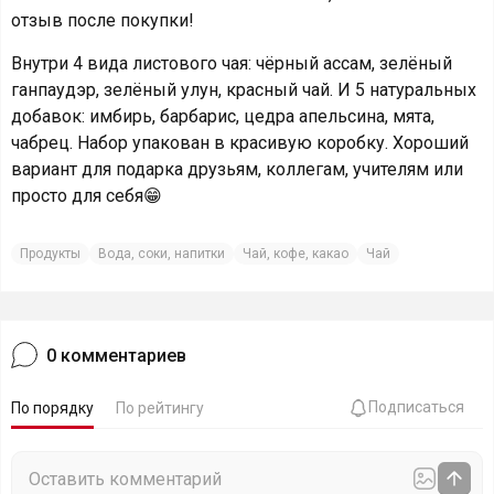
отзыв после покупки!
Внутри 4 вида листового чая: чёрный ассам, зелёный
ганпаудэр, зелёный улун, красный чай. И 5 натуральных
добавок: имбирь, барбарис, цедра апельсина, мята,
чабрец. Набор упакован в красивую коробку. Хороший
вариант для подарка друзьям, коллегам, учителям или
просто для себя😁
Продукты
Вода, соки, напитки
Чай, кофе, какао
Чай
0
комментариев
Подписаться
По порядку
По рейтингу