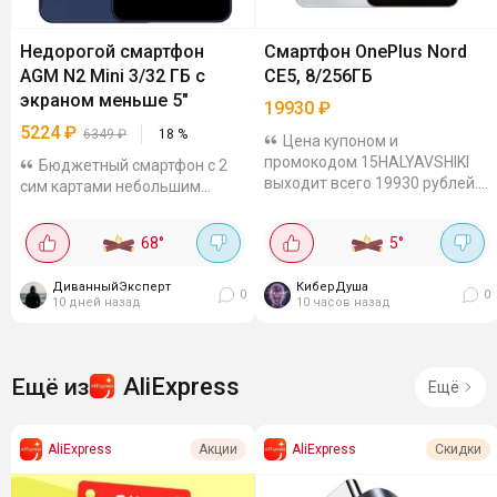
Недорогой смартфон
Смартфон OnePlus Nord
AGM N2 Mini 3/32 ГБ с
CE5, 8/256ГБ
экраном меньше 5"
19930
₽
5224
₽
6349
₽
18
%
Цена купоном и
промокодом 15HALYAVSHIKI
Бюджетный смартфон с 2
выходит всего 19930 рублей.
сим картами небольшим
Это за версию 8/256 ГБ. Экран
экраном и весом меньше 200
- 6.77 дюймов, AMOLED, и
гр. Мне кажется можно брать
68
°
5
°
главное - 120 Герц. Это прям
первоклашкам и детям,
плавность, как в дорогих
которые вечно разбивают
ДиванныйЭксперт
флагманах,...
КиберДуша
телефоны, не так...
0
0
10 дней назад
10 часов назад
AliExpress
Ещё из
Ещё
AliExpress
AliExpress
Акции
Скидки