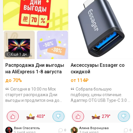
Ещё
1 дн.
Распродажа Дни выгоды
Аксессуары Essager со
на AliExpress 1-8 августа
скидкой
до 70%
от 114₽
Сегодня в 10:00 по Мск
Собрала большую
стартует распродажа Дни
подборку, цены отличные.
выгоды и продлится она до
Адаптер OTG USB Type-C 3.0 –
10:00 8.08! Цены будут
114₽Переходник для
снижены и появятся
подключения флешек,
403
°
279
°
выгодные купоны от
клавиатур и мышей к
продавцов. Самые выгодные
смартфону или планшету.
разберут...
Ваня Спасатель
Автомобильный...
Алина Воронцова
0
0
5 дней назад
3 дня назад