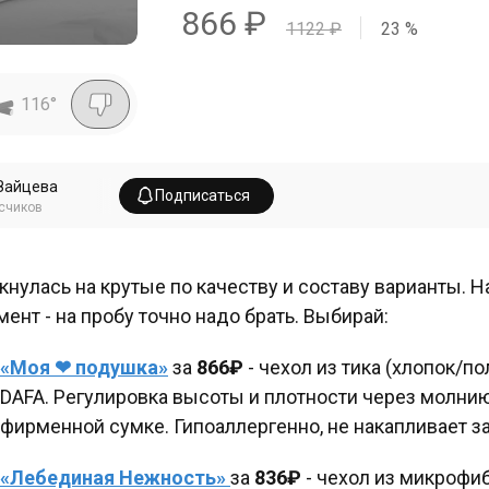
866
₽
1122
₽
23
%
116
°
Зайцева
Подписаться
счиков
кнулась на крутые по качеству и составу варианты. Н
мент - на пробу точно надо брать. Выбирай:
«Моя ❤ подушка»
за
866₽
- чехол из тика (хлопок/по
DAFA. Регулировка высоты и плотности через молнию
фирменной сумке. Гипоаллергенно, не накапливает за
«Лебединая Нежность»
за
836₽
- чехол из микрофи