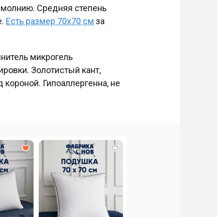
з молнию. Средняя степень
е.
Есть размер 70x70 см
за
лнитель микрогель
ировки. Золотистый кант,
д короной. Гипоаллергенна, не