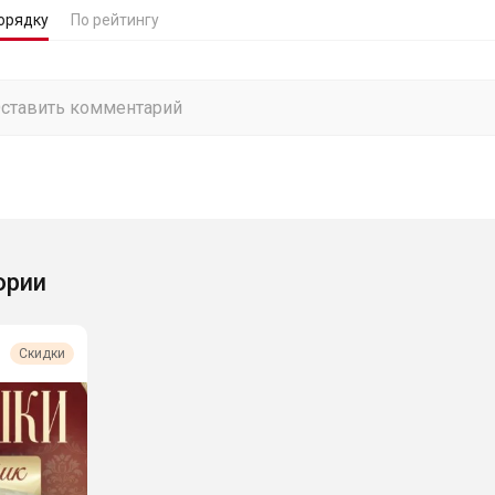
орядку
По рейтингу
ории
Скидки