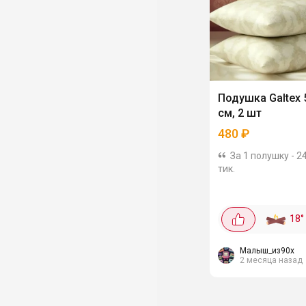
Подушка Galtex 
см, 2 шт
480
₽
За 1 полушку - 2
тик.
18
°
Малыш_из90х
2 месяца назад