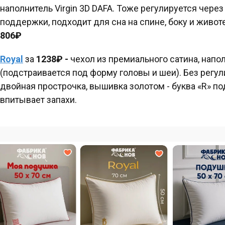
наполнитель Virgin 3D DAFA. Тоже регулируется чере
поддержки, подходит для сна на спине, боку и живот
806₽
Royal
за
1238₽ -
чехол из премиального сатина, напо
(подстраивается под форму головы и шеи). Без регул
двойная прострочка, вышивка золотом - буква «R» по
впитывает запахи.