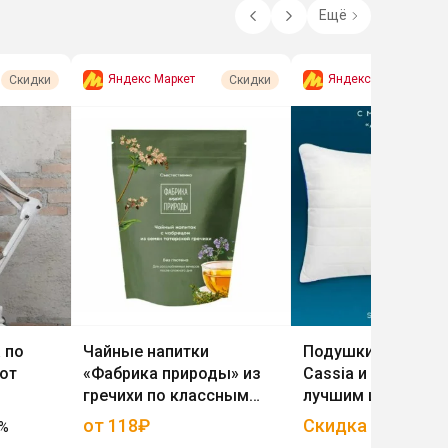
Ещё
Яндекс Маркет
Яндекс Маркет
Скидки
Скидки
 по
Чайные напитки
Подушки Medsleep
от
«Фабрика природы» из
Cassia и DOME по
гречихи по классным
лучшим ценам
ценам
от 118₽
Скидка
20
%
%