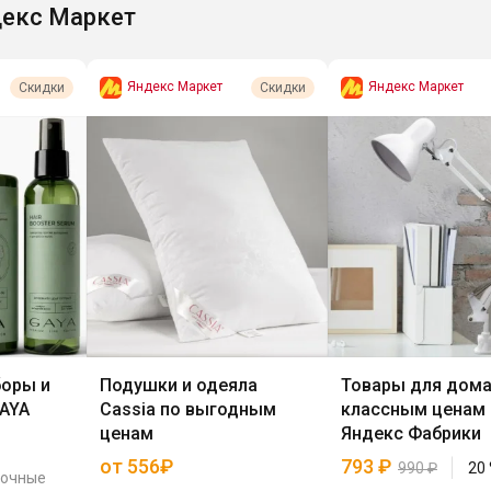
екс Маркет
Яндекс Маркет
Яндекс Маркет
Скидки
Скидки
оры и
Подушки и одеяла
Товары для дома
GAYA
Cassia по выгодным
классным ценам 
ценам
Яндекс Фабрики
от 556₽
793
₽
990
₽
20
рочные