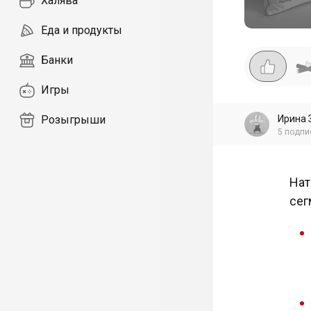
Халява
Еда и продукты
Банки
Игры
Ирина 
Розыгрыши
5
подпи
Нат
сег