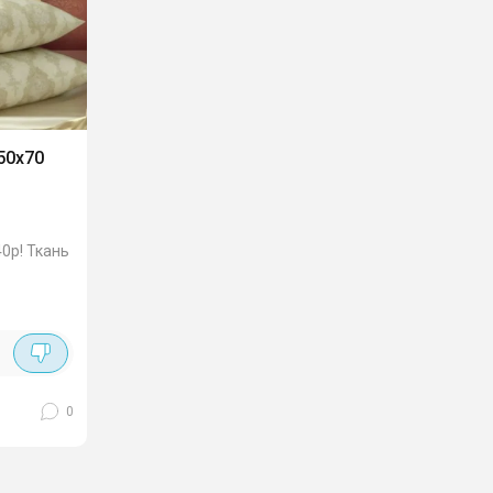
50х70
40р! Ткань
0