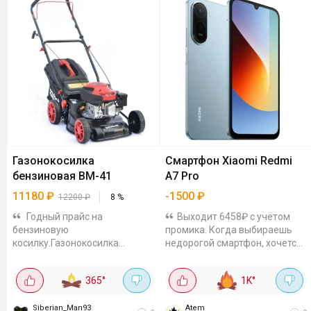
Газонокосилка
Смартфон Xiaomi Redmi
бензиновая BM-41
A7 Pro
11180
₽
-
1500
₽
12200
₽
8
%
Годный прайс на
Выходит 6458₽ с учётом
бензиновую
промика. Когда выбираешь
косилку.Газонокосилка
недорогой смартфон, хочется
бензиновая BM-41 - 11180₽.
найти баланс между ценой,
Ширина 41 см, двигатель 2.7
экраном и временем работы
365
°
1K
°
л.с. 7 уровней высоты от 25 до
без подзарядки. 📱 Экран: 6,9
75 мм. Травосборник 45 л,
дюйма, 120...
стальной корпус....
Siberian_Man93
Atem