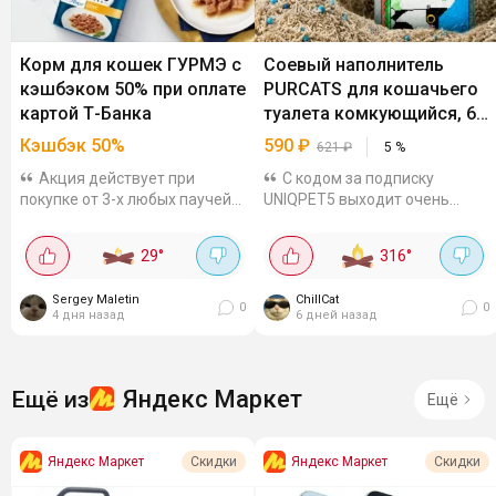
Корм для кошек ГУРМЭ с
Соевый наполнитель
кэшбэком 50% при оплате
PURCATS для кошачьего
картой Т-Банка
туалета комкующийся, 6
л
Кэшбэк 50%
590
₽
621
₽
5
%
Акция действует при
С кодом за подписку
покупке от 3-х любых паучей
UNIQPET5 выходит очень
для кошек во всех офлайн и
выгодно, на других
онлайн магазинах, кроме
площадках от тысячи стоит к
29
°
316
°
Wildberries. Максимум вернут
примеру, WBНатуральный
300 бонусов. До 27 сентября.
микс из соевого тофу и
Sergey Maletin
ChillCat
бентонита с
0
0
4 дня назад
6 дней назад
дезодорирующими...
Яндекс Маркет
Ещё из
Ещё
Яндекс Маркет
Яндекс Маркет
Скидки
Скидки