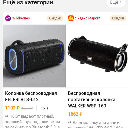
Ещё из категории
Ещё
Wildberries
Яндекс Маркет
Скидки
Скидки
Колонка беспроводная
Беспроводная
FELFRI BTS-012
портативная колонка
WALKER WSP-160
1102
₽
1298
₽
15
%
1862
₽
16 Вт выдают плотный,
хороший звук, подключается
Взял колонку для дачи и
за секунду по Bluetooth 5.3, а