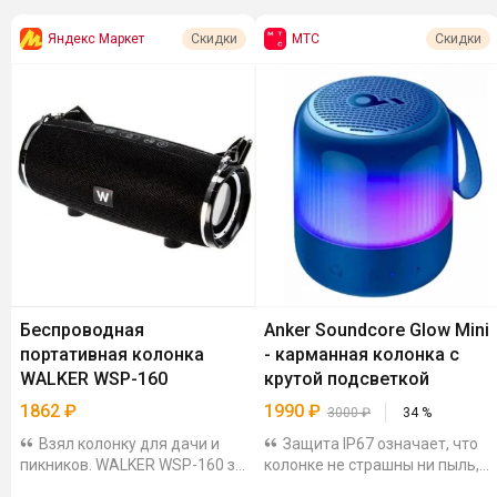
Яндекс Маркет
МТС
Скидки
Скидки
Беспроводная
Anker Soundcore Glow Mini
портативная колонка
- карманная колонка с
WALKER WSP-160
крутой подсветкой
1862
₽
1990
₽
3000
₽
34
%
Взял колонку для дачи и
Защита IP67 означает, что
пикников. WALKER WSP-160 за
колонке не страшны ни пыль,
1862₽. 14 Вт - мощность
ни песок, ни даже падение в