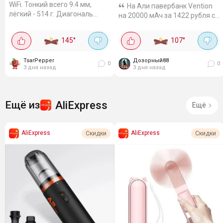
WiFi. Тонкий всего 9.4 мм,
На Али павербанк Vention
лёгкий - 514 г. Диагональ
на 20000 мАч за 1422 рубля с
экрана 10.1". Аккумулятора
купоном продавца. Есть два
8000 мАч хватает надолго,
провода - и под iPhone
145
°
107
°
процессор UNISOC T310, 64 ГБ
(Lightning), и под Type-C.
памяти (можно расширить до
Мощность 22.5 Вт, телефон
2...
TsarPepper
Дозорный88
заряжается быстро, часа за 3-
0
0
3 дня назад
3 дня назад
4...
AliExpress
Ещё из
Ещё
AliExpress
AliExpress
Скидки
Скидки