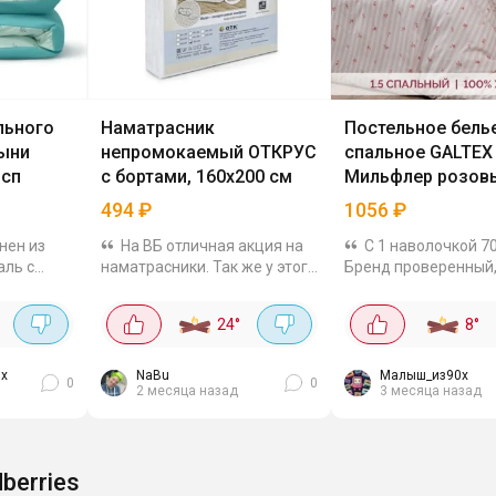
льного
Наматрасник
Постельное белье
тыни
непромокаемый ОТКРУС
спальное GALTEX
 сп
с бортами, 160х200 см
Мильфлер розов
494
₽
1056
₽
нен из
На ВБ отличная акция на
С 1 наволочкой 70
аль с
наматрасники. Так же у этого
Бренд проверенный
в.м. Ткань
производителя сейчас
качество всегда хо
 и
отличные цены на простыни
Дешевле не встреча
°
24
°
8
°
рмации. В
на резинке.
Много расцветок на
ник на
 и...
их
NaBu
Малыш_из90х
0
0
2 месяца назад
3 месяца назад
dberries