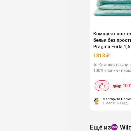
Комплект посте
белья без прос
Pragma Forla 1,5
1813
₽
Комплект выпол
100% хлопка - перк
плотностью 130 г/к
мягкая, но прочная
100
устойчивая к дефо
наборе пододеяль
молнии (145×215 см)
Маргарита Плох
1 месяц назад
Ещё из
Wil