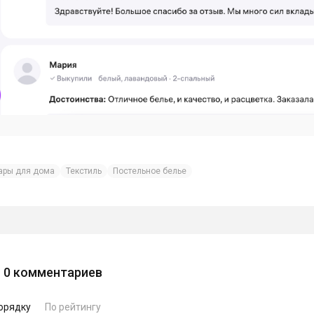
ары для дома
Текстиль
Постельное белье
0
комментариев
орядку
По рейтингу