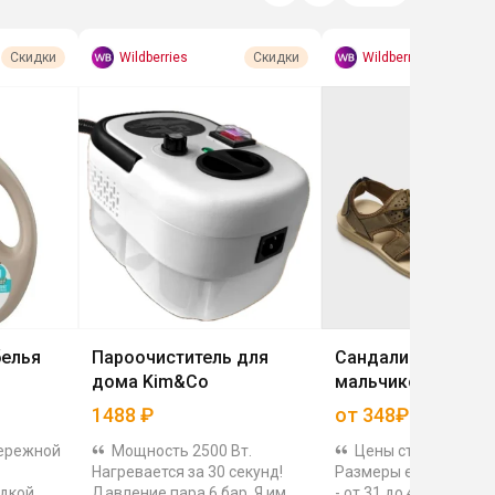
Wildberries
Wildberries
Скидки
Скидки
белья
Пароочиститель для
Сандалии летние 
дома Kim&Co
мальчиков GILAB
1488
₽
от 348₽
бережной
Мощность 2500 Вт.
Цены стартуют от 
Нагревается за 30 секунд!
Размеры есть все в 
идкой
Давление пара 6 бар. Я им
- от 31 до 41, много 