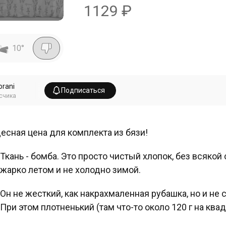
1129
₽
10
°
orani
Подписаться
счика
есная цена для комплекта из бязи!
Ткань - бомба. Это просто чистый хлопок, без всякой
жарко летом и не холодно зимой.
Он не жесткий, как накрахмаленная рубашка, но и не с
При этом плотненький (там что-то около 120 г на квад