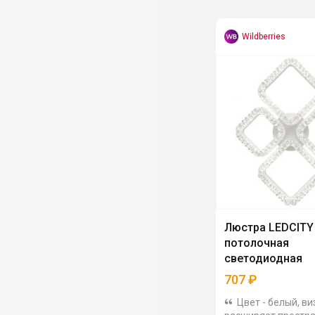
Wildberries
Люстра LEDCITY
потолочная
светодиодная
707
₽
Цвет - белый, в