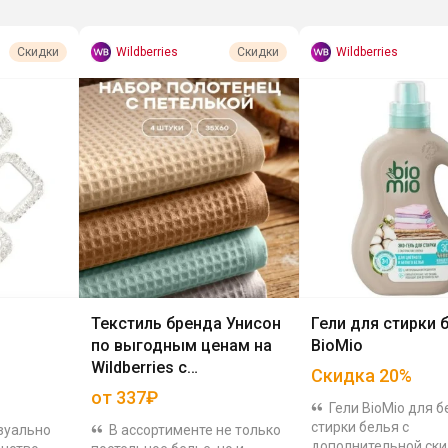
Wildberries
Wildberries
Скидки
Скидки
Текстиль бренда Унисон
Гели для стирки 
по выгодным ценам на
BioMio
Wildberries с
Скидка
20
%
дополнительной
от 337₽
Гели BioMio для 
скидкой
стирки белья с
изуально
В ассортименте не только
дополнительной ск