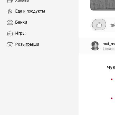
Халява
Еда и продукты
Банки
Игры
raul_m
Розыгрыши
3
подпи
Чуд