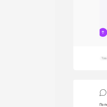
Тов
По п