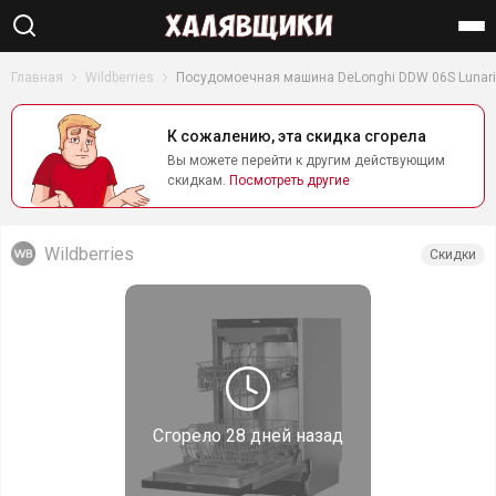
Найти
Главная
Wildberries
Посудомоечная машина DeLonghi DDW 06S Lunari
К сожалению, эта скидка сгорела
Вы можете перейти к другим действующим
скидкам.
Посмотреть другие
Wildberries
Скидки
Сгорело
28 дней назад