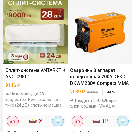
Сплит-система ANTARKTIK
Сварочный аппарат
ANO-09S01
инверторный 200A DEKO
DKWM200A Compact MMA
9146
₽
2089
₽
3700
₽
44
%
На комнату до 28
квадратов. Ночью работает
Везде от 3700р!Варит
тихо (24 дБ), спать не мешает
электродами (MMA), он
вообще. Тут есть режим
маленький и
обогрева, так что для
легкий.Мощность 3300 Вт, ток
9
°
11
°
межсезонья самое то. Класс
регулируется от 20 до 200 А. Я
энергопотребления...
варил электродами до 3.2 мм