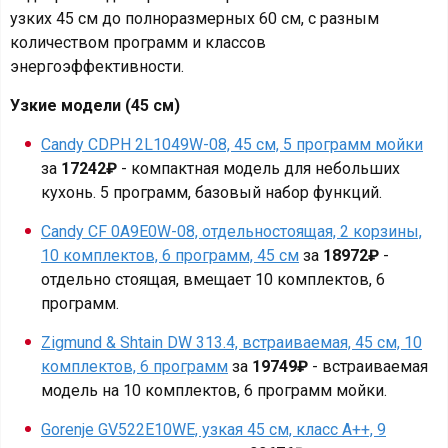
узких 45 см до полноразмерных 60 см, с разным
количеством программ и классов
энергоэффективности.
Узкие модели (45 см)
Candy CDPH 2L1049W-08, 45 см, 5 программ мойки
за
17242₽
- компактная модель для небольших
кухонь. 5 программ, базовый набор функций.
Candy CF 0A9E0W-08, отдельностоящая, 2 корзины,
10 комплектов, 6 программ, 45 см
за
18972₽
-
отдельно стоящая, вмещает 10 комплектов, 6
программ.
Zigmund & Shtain DW 313.4, встраиваемая, 45 см, 10
комплектов, 6 программ
за
19749₽
- встраиваемая
модель на 10 комплектов, 6 программ мойки.
Gorenje GV522E10WE, узкая 45 см, класс А++, 9