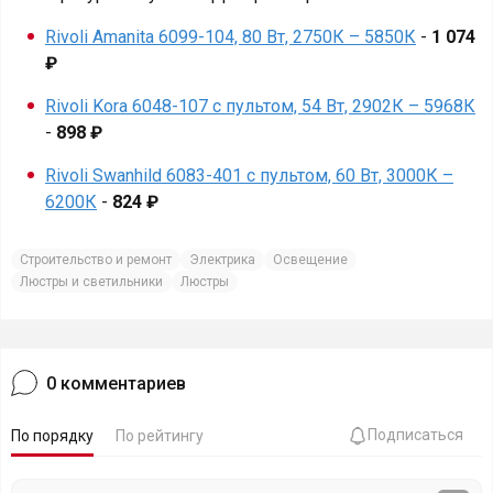
Rivoli Amanita 6099-104, 80 Вт, 2750К – 5850К
-
1 074
₽
Rivoli Kora 6048-107 с пультом, 54 Вт, 2902К – 5968К
-
898 ₽
Rivoli Swanhild 6083-401 с пультом, 60 Вт, 3000К –
6200К
-
824 ₽
Строительство и ремонт
Электрика
Освещение
Люстры и светильники
Люстры
0
комментариев
Подписаться
По порядку
По рейтингу