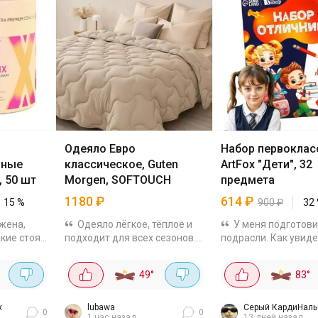
Одеяло Евро
Набор первоклас
нные
классическое, Guten
ArtFox "Дети", 32
, 50 шт
Morgen, SOFTOUCH
предмета
1180
₽
614
₽
15
%
900
₽
32
жена,
Одеяло лёгкое, тёплое и
У меня подготов
кие стоят
подходит для всех сезонов.
подрасли. Как увиде
50 штук
Выполнено из поликоттона с
взять этот набор. Ц
в: банан,
наполнителем холлофайбер,
хорошая 614₽ - в др
°
49
°
83
°
 Из
плотность 200 г/кв.м, размер
900. Думаю по отде
са, с
200×220 см.
обошлось бы мне до
Посмотрел, вроде тут
х
lubawa
Серый КардиНаль
0
0
1 час назад
13 дней назад