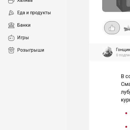
Халява
Еда и продукты
Банки
Игры
Гонщи
Розыгрыши
0
подпи
В с
Сма
луб
кур