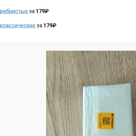
ребристые
за
179₽
классические
за
179₽