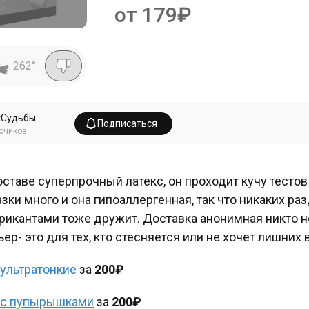
от 179₽
262
°
кСудьбы
Подписаться
счиков
оставе суперпрочный латекс, он проходит кучу тестов
зки много и она гипоаллергенная, так что никаких ра
рикантами тоже дружит. Доставка анонимная никто не
ьер- это для тех, кто стесняется или не хочет лишни
ультратонкие
за
200₽
с пупырышками
за
200₽