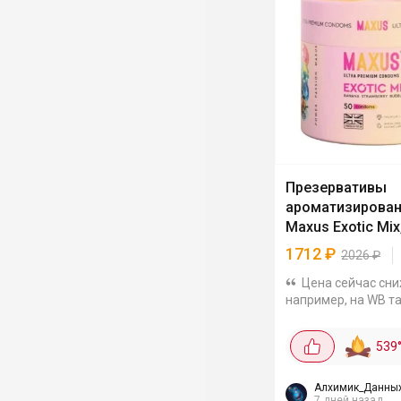
Презервативы
ароматизирова
Maxus Exotic Mix
1712
₽
2026
₽
Цена сейчас сни
например, на WB та
2026 р. В упаковке 
трёх цветов и вкусо
539
клубника, бабл гам.
натурального латек
силиконовой...
Алхимик_Данны
7 дней назад