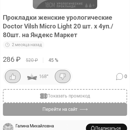
Прокладки женские урологические
Doctor Vilsh Micro Light 20 шт. х 4уп./
80шт. на Яндекс Маркет
2 месяца назад
286
₽
520
₽
45
%
168
°
0
Показать промокод
Перейти на сайт
Галина Михайловна
Подписаться