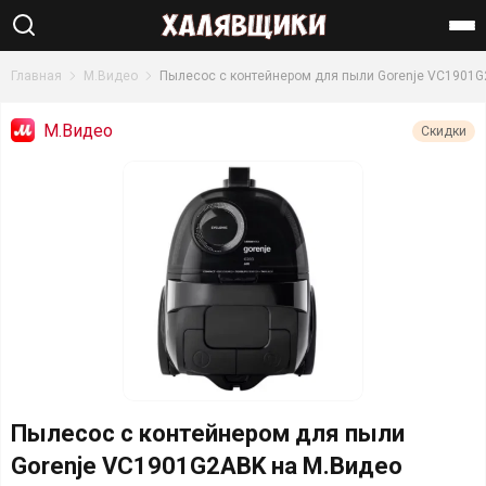
Найти
Главная
М.Видео
Пылесос с контейнером для пыли Gorenje VC1901
М.Видео
Скидки
Пылесос с контейнером для пыли
Gorenje VC1901G2ABK на М.Видео