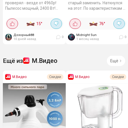
проверял - везде от 4960р!
старый заменить. Наткнулся
Пылесос мощный, 2400 Вт!
на этот. По характеристикам -
Сила всасывания 380 Вт.
огонь. 2000 Вт, всасывание
Контейнер на 2.5 литра. Я
360 Вт, контейнер на 2 л - не
15
°
76
°
убрал всю квартиру (двушка) -
надо каждые 5 минут
даже половина не...
вытряхивать....
Дозорный88
Midnight Sun
0
0
10 дней назад
1 месяц назад
М.Видео
Ещё из
Ещё
М.Видео
М.Видео
Скидки
Скидки