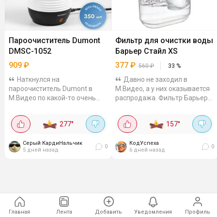
Пароочиститель Dumont
Фильтр для очистки воды
DMSC-1052
Барьер Стайл XS
909
₽
377
₽
560
₽
33
%
Наткнулся на
Давно не заходил в
пароочиститель Dumont в
М.Видео, а у них оказывается
М.Видео по какой-то очень
распродажа. Фильтр Барьер
смешной цене - 910₽ с
взял себе за 377₽ с бонусами
бонусами - дёшево. У него
(385 без). В других от 561₽
277
°
157
°
мощность 1050 Вт ( я не шарю,
такой. Объём большой - 2.5 л,
норм или нет), а вот
картриджа...
давление...
Серый КардиНальчик
КодУспеха
0
0
5 дней назад
6 дней назад
Главная
Лента
Добавить
Уведомления
Профиль