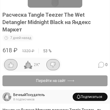
Расческа Tangle Teezer The Wet
Detangler Midnight Black на Яндекс
Маркет
7 дней назад
618
₽
1320
₽
53
%
2K
°
0
Перейти на сайт
ВечныйПохудатель
Подписаться
8
подписчиков