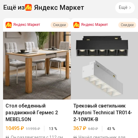
Яндекс Маркет
Ещё из
Ещё
Яндекс Маркет
Яндекс Маркет
Скидки
Скидки
Стол обеденный
Трековый светильник
раздвижной Гермес 2
Maytoni Technical TR014-
MEBELSON
2-10W3K-B
10495
₽
367
₽
11995
₽
13
%
640
₽
43
%
Он раздвигается с 112 см
Нашёл светильник для