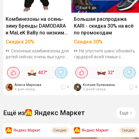
Ещё
6 дн.
Комбинезоны на осень-
Большая распродажа
зиму Бренды DAMODARA
KARI - скидка 30% на всё
и MaLeK BaBy по низким
по промокодам
ценам
Скидка
20
%
Скидка
30
%
Сезонные комбинезоны для
Не упустите шанс обновить
детей сейчас очень выгодно
гардероб всей семьи с
на Яндекс Маркете. Бренды
выгодой 30%! Только до 16
DAMODARA и MaLeK BaBy,
августа действуют
407
°
32
°
качественные материалы,
промокоды на маркетплейсе
утеплённые и демисезонные
Wildberries: KARILADY30 - на
Алиса Маркова
Ксения Буланкина
модели. На Ozon и...
женскую коллекцию
0
0
4 дня назад
5 дней назад
KARIMEN30 - на...
Яндекс Маркет
Ещё из
Ещё
Яндекс Маркет
Яндекс Маркет
Скидки
Скидки