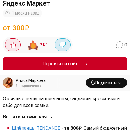
Яндекс Маркет
1 месяц назад
от 300₽
2K
°
0
Перейти на сайт
Алиса Маркова
Подписаться
8
подписчиков
Отличные цены на шлёпанцы, сандалии, кроссовки и
сабо для всей семьи.
Вот что можно взять:
Шлёпанцы TENDANCE
-
за 300₽
. Самый бюджетный