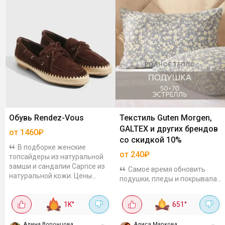
Обувь Rendez-Vous
Текстиль Guten Morgen,
GALTEX и других брендов
от 1460₽
со скидкой 10%
В подборке женские
от 240₽
топсайдеры из натуральной
замши и сандалии Caprice из
Самое время обновить
натуральной кожи. Цены
подушки, пледы и покрывала.
зависят от цвета и размера,
На Яндекс Маркете собрала
уточняйте в карточке.
подборку текстиля по
1K
°
651
°
Топсайдеры женские,...
отличным ценам - для
спальни, гостиной и детской.
Алина Воронцова
Алиса Маркова