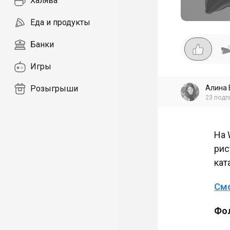
Халява
Еда и продукты
Банки
Игры
Алина 
Розыгрыши
23
подп
На 
рис
кат
Смо
Фо