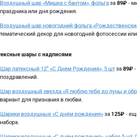
Воздушный шар «Мишка с бантом», фольга
за
89₽
- м
праздника или дня рождения.
Воздушный шар новогодний фольга «Рождественски
тематический декор для новогодней фотосессии или
ексные шары с надписями
Шар латексный 12" «С Днём Рождения», 5 шт
за
89₽
-
поздравлений.
Шар воздушный звезда «Я люблю тебя до луны и обр
вариант для признания в любви.
Шарики воздушные «С днём рождения»
за
125₽
- ещ
набора.
Шарики воздушные «С днём рождения», набор 5 шт, 