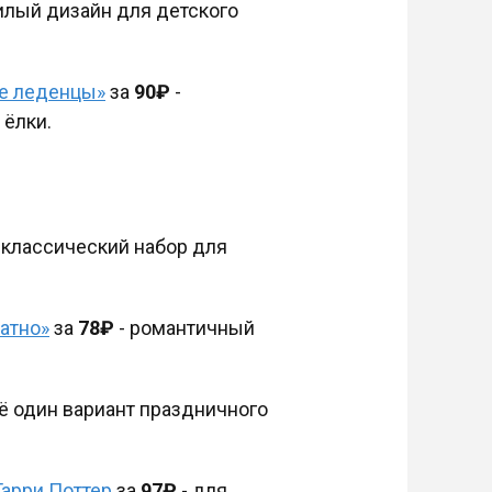
илый дизайн для детского
е леденцы»
за
90₽
-
 ёлки.
 классический набор для
атно»
за
78₽
- романтичный
ё один вариант праздничного
Гарри Поттер
за
97₽
- для