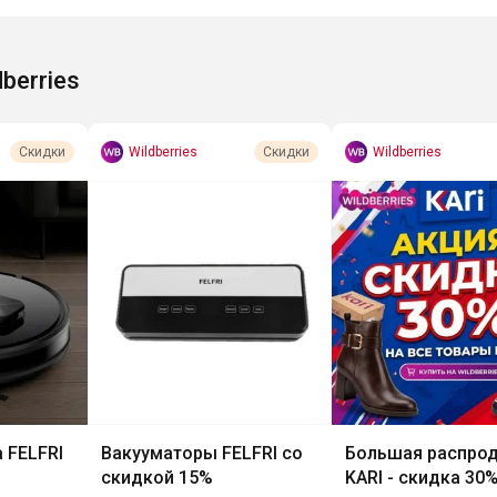
dberries
Wildberries
Wildberries
Скидки
Скидки
 FELFRI
Вакууматоры FELFRI со
Большая распро
скидкой 15%
KARI - скидка 30%