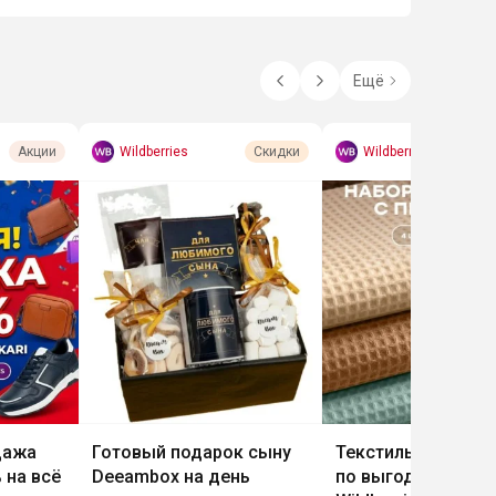
Ещё
Wildberries
Wildberries
Акции
Скидки
дажа
Готовый подарок сыну
Текстиль бренда 
 на всё
Deeambox на день
по выгодным цена