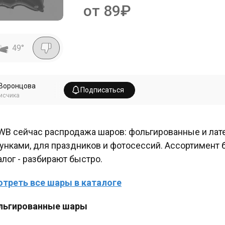
от 89₽
49
°
Воронцова
Подписаться
исчика
WB сейчас распродажа шаров: фольгированные и лат
унками, для праздников и фотосессий. Ассортимент б
алог - разбирают быстро.
треть все шары в каталоге
льгированные шары