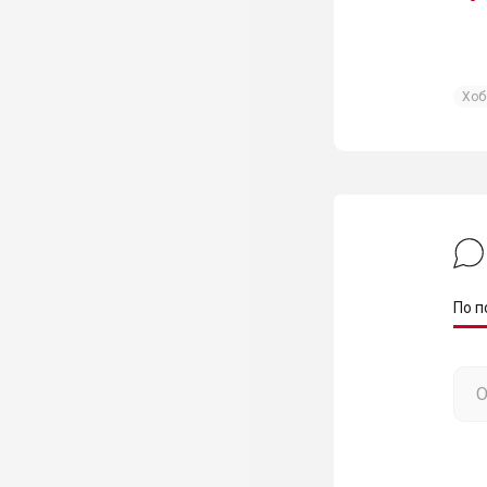
Хоб
По п