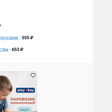
₽
-грузовик
-
555 ₽
ства
-
653 ₽