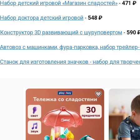
Набор детский игровой «Магазин сладостей»
-
471 ₽
Набор доктора детский игровой
-
548 ₽
Конструктор 3D развивающий с шуруповертом
-
590 
Автовоз с машинками, фура-парковка, набор трейлер
Станок для изготовления значков - набор для творче