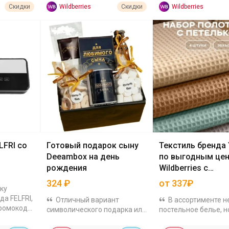
Wildberries
Wildberries
Скидки
Скидки
LFRI со
Готовый подарок сыну
Текстиль бренда
Deeambox на день
по выгодным цен
рождения
Wildberries с
дополнительной
324
₽
от 337₽
ку
скидкой
а FELFRI,
Отличный вариант
В ассортименте н
промокод
символического подарка или
постельное белье, н
торый
дополнения к основному.
кухонный, банный те
4 за