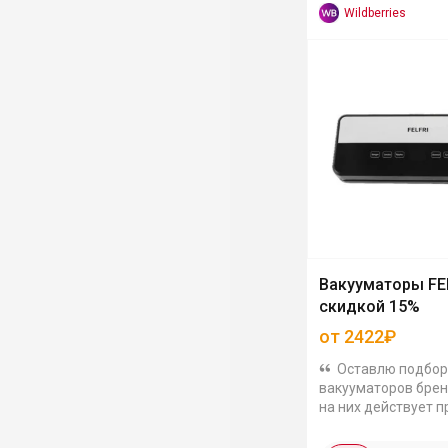
Wildberries
Вакууматоры FE
скидкой 15%
от 2422₽
Оставлю подбор
вакууматоров бренд
на них действует 
TAKPRODAM50, ко
скинет 15%: FVP-00