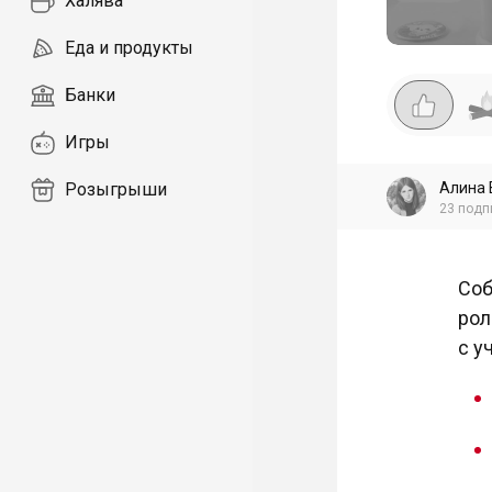
Халява
Еда и продукты
Банки
Игры
Алина 
Розыгрыши
23
подп
Соб
рол
с у