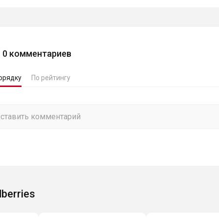
0
комментариев
орядку
По рейтингу
dberries