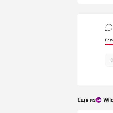
По п
Ещё из
Wil