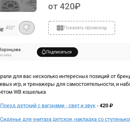
от 420₽
452
°
Показать промокод
Воронцова
Подписаться
исчика
рали для вас несколько интересных позиций от бренда
евых игр, и тренажеры для самостоятельности, и на
чётом WB кошелька
Поезд детский с вагонами - свет и звук
-
420 ₽
Сиденье для унитаза детское, накладка со ступенько