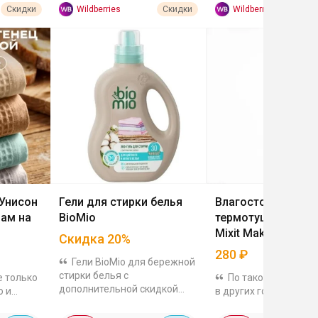
Wildberries
Wildberries
Скидки
Скидки
 Унисон
Гели для стирки белья
Влагостойкая
ам на
BioMio
термотушь для ре
Mixit Make Up 38 D
Скидка
20
%
Mascara
280
₽
Гели BioMio для бережной
стирки белья с
е только
По такой же цене н
дополнительной скидкой
о и
в других гораздо дор
20%. Есть варианты для
кстиль, а
Эта тушь смывается 
разных типов тканей.