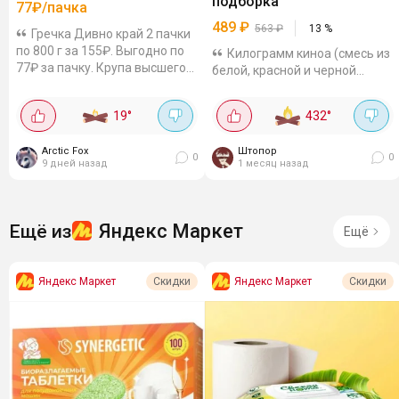
подборка
77₽/пачка
489
₽
563
₽
13
%
Гречка Дивно край 2 пачки
по 800 г за 155₽. Выгодно по
Килограмм киноа (смесь из
77₽ за пачку. Крупа высшего
белой, красной и черной
сорта, пропаренная - варится
крупы) за 489р это круто.
быстро. Отборная,
Белая киноа самая нежная и
19
°
432
°
калиброванная. Упаковка с
рассыпчатая, красная чуть
клапаном -...
плотнее, с ореховым
Arctic Fox
Штопор
привкусом, а...
0
0
9 дней назад
1 месяц назад
Яндекс Маркет
Ещё из
Ещё
Яндекс Маркет
Яндекс Маркет
Скидки
Скидки