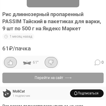
Рис длиннозерный пропаренный
PASSIM Тайский в пакетиках для варки,
9 шт по 500 г на Яндекс Маркет
1 месяц назад
61₽/пачка
61
°
0
Перейти на сайт
MolliCat
Подписаться
1
подписчик