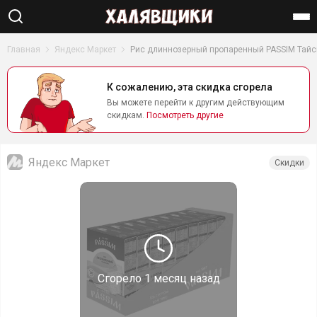
Найти
Главная
Яндекс Маркет
Рис длиннозерный пропаренный PASSIM Тайски
К сожалению, эта скидка сгорела
Вы можете перейти к другим действующим
скидкам.
Посмотреть другие
Яндекс Маркет
Скидки
Сгорело
1 месяц назад