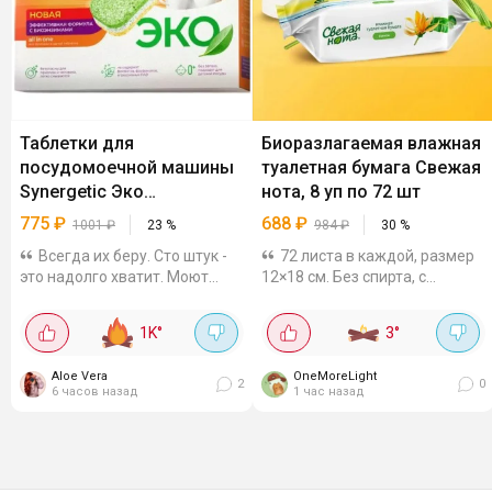
Таблетки для
Биоразлагаемая влажная
посудомоечной машины
туалетная бумага Свежая
Synergetic Эко
нота, 8 уп по 72 шт
биоразлагаемые, 100 шт
775
₽
688
₽
1001
₽
23
%
984
₽
30
%
Всегда их беру. Сто штук -
72 листа в каждой, размер
это надолго хватит. Моют
12×18 см. Без спирта, с
хорошо, жир убирают, посуда
антимикробным лосьоном.
блестит. И главное - без
Можно смывать в унитаз в
1K
°
3
°
запаха химии, никаких этих
отличии от обычных влажных
резких отдушек. Детская
салфеток. Разлагается всего
Aloe Vera
OneMoreLight
посуда...
за 14 дней и...
2
0
6 часов назад
1 час назад