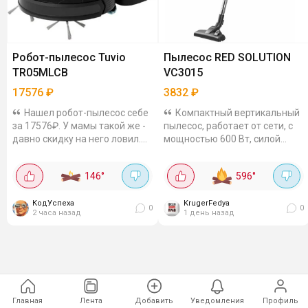
Робот-пылесос Tuvio
Пылесос RED SOLUTION
TR05MLCB
VC3015
17576
₽
3832
₽
Нашел робот-пылесос себе
Компактный вертикальный
за 17576₽. У мамы такой же -
пылесос, работает от сети, с
давно скидку на него ловил.
мощностью 600 Вт, силой
Так что аппарат проверенный,
всасывания 18 кПа. Имеет 4
кто хотел такого помощника -
ступенчатую систему
146
°
596
°
берите. Из описания с айта:...
фильтрации с HEPA
фильтром, контейнер для...
КодУспеха
KrugerFedya
0
0
2 часа назад
1 день назад
Главная
Лента
Добавить
Уведомления
Профиль