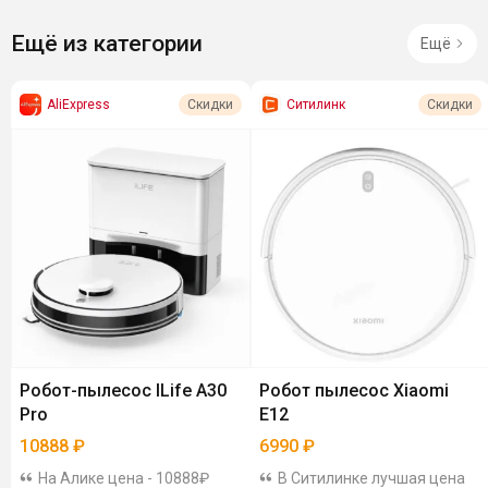
Ещё из категории
Ещё
AliExpress
Ситилинк
Скидки
Скидки
Робот-пылесос ILife A30
Робот пылесос Xiaomi
Pro
E12
10888
₽
6990
₽
На Алике цена - 10888₽
В Ситилинке лучшая цена