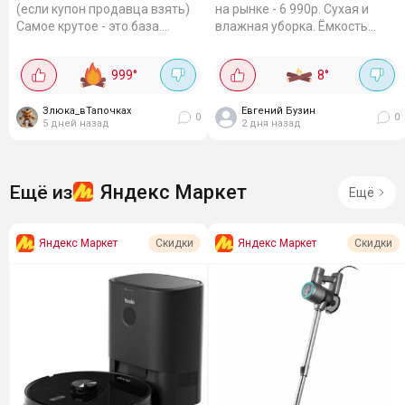
(если купон продавца взять)
на рынке - 6 990р. Сухая и
Самое крутое - это база.
влажная уборка. Ёмкость
Пылесос приезжает, и база
аккумулятора 2600 мАч, и
сама вытягивает весь мусор в
этого хватает на почти 2 часа
999
°
8
°
мешок на 2.5 литра. Мощность
работы. Пылесборник
всасывания...
небольшой, 0.4 литра,...
Злюка_вТапочках
Евгений Бузин
0
0
5 дней назад
2 дня назад
Яндекс Маркет
Ещё из
Ещё
Яндекс Маркет
Яндекс Маркет
Скидки
Скидки